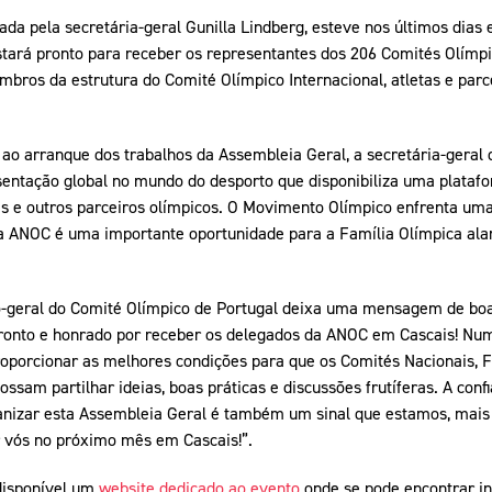
a pela secretária-geral Gunilla Lindberg, esteve nos últimos dias 
stará pronto para receber os representantes dos 206 Comités Olímpi
bros da estrutura do Comité Olímpico Internacional, atletas e parc
 ao arranque dos trabalhos da Assembleia Geral, a secretária-gera
esentação global no mundo do desporto que disponibiliza uma plataf
és e outros parceiros olímpicos. O Movimento Olímpico enfrenta um
 ANOC é uma importante oportunidade para a Família Olímpica alarga
o-geral do Comité Olímpico de Portugal deixa uma mensagem de boa
 pronto e honrado por receber os delegados da ANOC em Cascais! N
oporcionar as melhores condições para que os Comités Nacionais, F
possam partilhar ideias, boas práticas e discussões frutíferas. A co
anizar esta Assembleia Geral é também um sinal que estamos, mais
 vós no próximo mês em Cascais!”.
disponível um
website dedicado ao evento
onde se pode encontrar i