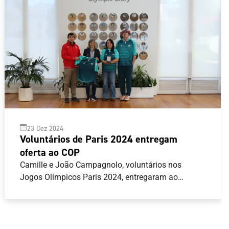
23 Dez 2024
Voluntários de Paris 2024 entregam
oferta ao COP
Camille e João Campagnolo, voluntários nos
Jogos Olímpicos Paris 2024, entregaram ao
Comité Olímpico de Portugal (COP) uma camisola
que fazia parte dos equipamentos oficiais para
voluntários na última edição dos Jogos Olímpicos
de verão.João Campagnolo, que desempenhou