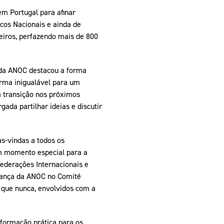
em Portugal para afinar
cos Nacionais e ainda de
eiros, perfazendo mais de 800
l da ANOC destacou a forma
orma inigualável para um
a transição nos próximos
da partilhar ideias e discutir
s-vindas a todos os
um momento especial para a
ederações Internacionais e
nfiança da ANOC no Comité
 que nunca, envolvidos com a
nformação prática para os