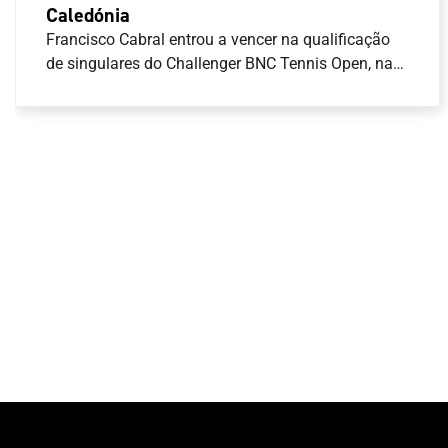
Caledónia
Francisco Cabral entrou a vencer na qualificação
de singulares do Challenger BNC Tennis Open, na
Nova Caledónia.O tenista português venceu em
dois \