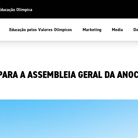
Educação Olímpica
Do
Educação pelos Valores Olímpicos
Marketing
Media
 Desportiva
Educação pelos Valores Olímpicos
PARA A ASSEMBLEIA GERAL DA ANOC
pios
mpica
ducação Olímpica
cas
letas
sportiva
a Olímpico
COP
ca de Portugal
ência e Conhecimento
Atletas
tegridade
Federaçõe
stentabilidade
Participaç