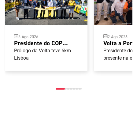
2 Ago 2026
5 Ago 2026
Volta a Port
Presidente do COP
terminou em
acompanha partida da
Presidente do 
Prólogo da Volta teve 6km
presente na ent
Volta a Portugal em
Lisboa
prémios aos ve
bicicleta