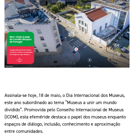
Mais Desporto
Marketing
Educação Olímpi
Arquivo Histórico
Equipa Portugal
Media
Educação Olímpica
Eq
Documentos
Equipa Portugal
Contactos
Mais Desporto
Arquivo Histórico
Educação Olímpica
Equipa Portugal
Assinala-se hoje, 18 de maio, o Dia Internacional dos Museus,
este ano subordinado ao tema “Museus a unir um mundo
dividido”. Promovida pelo Conselho Internacional de Museus
(ICOM), esta efeméride destaca o papel dos museus enquanto
espaços de diálogo, inclusão, conhecimento e aproximação
entre comunidades.