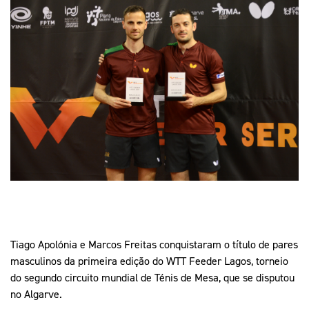
Mais Desporto
Marketing
Educação Olímpi
Arquivo Histórico
Equipa Portugal
Media
Educação Olímpica
Eq
Documentos
Equipa Portugal
Contactos
Mais Desporto
Arquivo Histórico
Educação Olímpica
Equipa Portugal
Tiago Apolónia e Marcos Freitas conquistaram o título de pares
masculinos da primeira edição do WTT Feeder Lagos, torneio
do segundo circuito mundial de Ténis de Mesa, que se disputou
no Algarve.