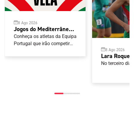
8 Ago 2026
Jogos do Mediterrâneo
Taranto 2026: Vela
Conheça os atletas da Equipa
Portugal que irão competir
8 Ago 2026
nas provas de Vela
Lara Roque v
recorde naci
No terceiro di
Pedro Afonso
máximo dos 
nos Mundiai