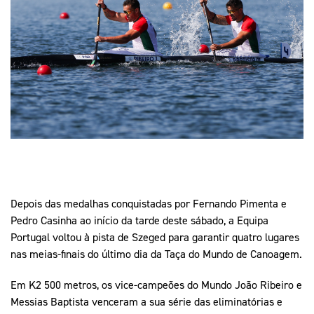
Mais Desporto
Marketing
Educação Olímpi
Arquivo Histórico
Equipa Portugal
Media
Educação Olímpica
Eq
Documentos
Equipa Portugal
Contactos
Mais Desporto
Arquivo Histórico
Educação Olímpica
Depois das medalhas conquistadas por Fernando Pimenta e
Equipa Portugal
Pedro Casinha ao início da tarde deste sábado, a Equipa
Portugal voltou à pista de Szeged para garantir quatro lugares
nas meias-finais do último dia da Taça do Mundo de Canoagem.
Em K2 500 metros, os vice-campeões do Mundo João Ribeiro e
Messias Baptista venceram a sua série das eliminatórias e