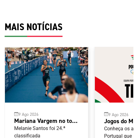
MAIS NOTÍCIAS
9 Ago 2026
9 Ago 2026
Mariana Vargem no top-
Jogos do Me
10 da Taça do Mundo de
Taranto 2026
Melanie Santos foi 24.ª
Conheça os atl
Assunção
classificada
Portugal que ir