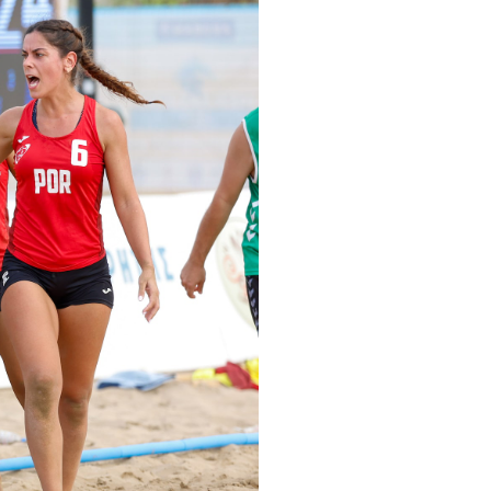
pelos Valores Olímpicos
os