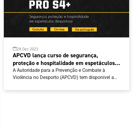
28 Dez 2023
APCVD lança curso de segurança,
proteção e hospitalidade em espetáculos
desportivos
A Autoridade para a Prevenção e Combate à
Violência no Desporto (APCVD) tem disponível a
versão portuguesa do Curso do Conselho da
Europa sobre “Segurança, Proteção e
Hospitalidade em espetáculos desportivos”. Numa
parceria entre o Conselho da Europa, a APCVD e a
Universidade de Liverpool, o curso pretende ser
uma resposta às necessidades de profissionais da
comunidade de língua portuguesa e que estejam