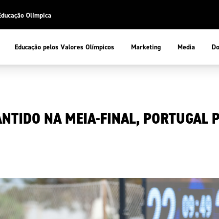
Educação Olímpica
Do
Educação pelos Valores Olímpicos
Marketing
Media
 Desportiva
Educação pelos Valores Olímpicos
NTIDO NA MEIA-FINAL, PORTUGAL P
pios
mpica
ducação Olímpica
cas
letas
sportiva
a Olímpico
COP
ca de Portugal
ência e Conhecimento
Atletas
tegridade
Federaçõe
stentabilidade
Participaç