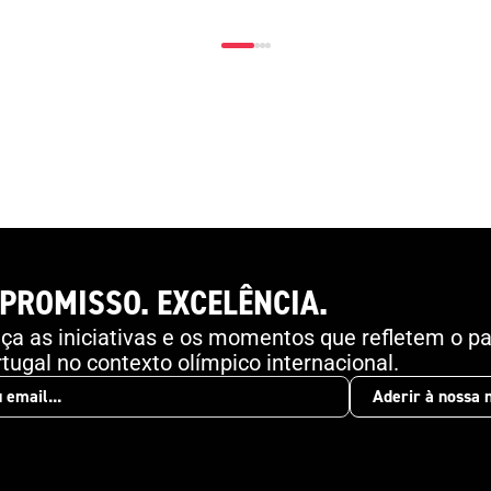
envolvidos na gestão da segurança em eventos
desportivos.A formação é composta por oito
módulos distintos que abordam desde a
introdução às normas do Conselho da Europa até
especificidades da proteção em estádios e a
importância do serviço em espetáculos
desportivos. O acesso é gratuito e está disponível
aqui , podendo cada utilizador fazer a formação de
forma flexível, adaptada ao seu ritmo. O vídeo
promocional pode ser visualizado aqui .
PROMISSO. EXCELÊNCIA.
a as iniciativas e os momentos que refletem o pa
tugal no contexto olímpico internacional.
Aderir à nossa 