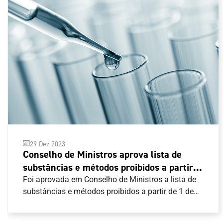
29 Dez 2023
Conselho de Ministros aprova lista de
substâncias e métodos proibidos a partir
de 1 de janeiro de 2024
Foi aprovada em Conselho de Ministros a lista de
substâncias e métodos proibidos a partir de 1 de
janeiro de 2024.A regra nacional segue o Código
Mundial Antidopagem e pode ser consultada aqui .