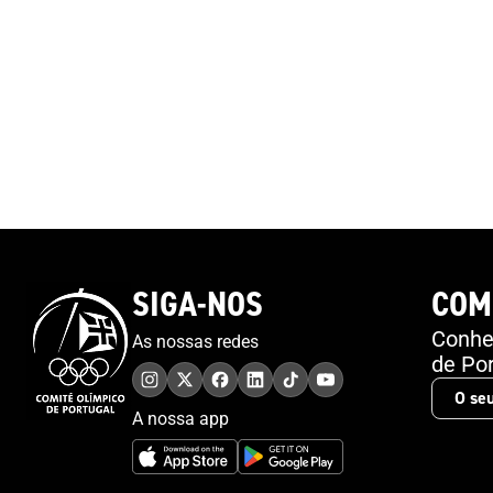
SIGA-NOS
COM
Conheç
As nossas redes
de Por
A nossa app