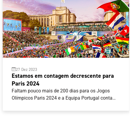
27 Dez 2023
Estamos em contagem decrescente para
Paris 2024
Faltam pouco mais de 200 dias para os Jogos
Olímpicos Paris 2024 e a Equipa Portugal conta
com oito modalidades asseguradas, com 23
quotas equivalentes a 25 atletas. Atletismo,
Canoagem, Ciclismo, Ginástica, Natação, Surf, Tiro
com Armas de Caça e Vela são as modalidades
com vagas já garantidas, mas o próximo ano traz