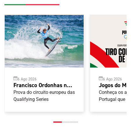
6 Ago 2026
6 Ago 2026
Jogos do Me
Francisco Ordonhas no
Taranto 2026
pódio do YETI Pro de
Conheça os atl
Prova do circuito europeu das
Armas de Ca
Portugal que ir
Surf
Qualifying Series
nas provas de 
Armas de Caça