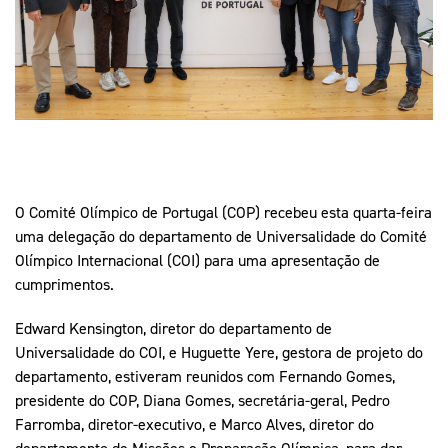
Mais Desporto
Marketing
Educação Olímpi
Arquivo Histórico
Equipa Portugal
Media
Educação Olímpica
Eq
Documentos
Equipa Portugal
Contactos
Mais Desporto
O Comité Olímpico de Portugal (COP) recebeu esta quarta-feira
Arquivo Histórico
uma delegação do departamento de Universalidade do Comité
Educação Olímpica
Olímpico Internacional (COI) para uma apresentação de
cumprimentos.
Equipa Portugal
Edward Kensington, diretor do departamento de
Universalidade do COI, e Huguette Yere, gestora de projeto do
departamento, estiveram reunidos com Fernando Gomes,
presidente do COP, Diana Gomes, secretária-geral, Pedro
Farromba, diretor-executivo, e Marco Alves, diretor do
departamento de Missões e Preparação Olímpica, para dar