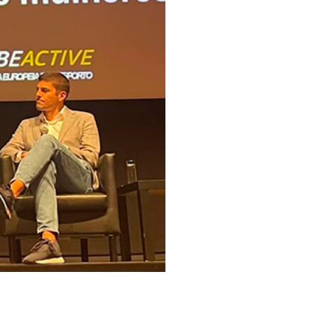
pelos Valores Olímpicos
os