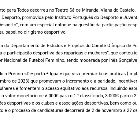
to para Todos decorreu no Teatro Sá de Miranda, Viana do Castelo, 
Desporto, promovida pelo Instituto Português do Desporto e Juvent
esporto", com um especial enfoque na questão da participação desp
eu papel no dirigismo desportivo.
ora do Departamento de Estudos e Projetos do Comité Olímpico de Po
 e participação desportiva das raparigas e mulheres", que contou 
or Nacional de Futebol Feminino, sendo moderada por Inês Gonçalv
do o Prémio «Desporto + Igual» que visa premiar boas práticas (im
mbro de 2023) que promovam o incremento e a paridade, incentivem
ulheres e fomentem o acesso equitativo aos recursos, incluindo es
 valor monetário de 6.000€ para o 1.º classificado, 3.000€ para o 2.
ões desportivas e os clubes e associações desportivas, bem como o
to e o processo de candidaturas decorrerá de 2 de novembro a 29 