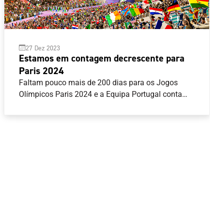
27 Dez 2023
Estamos em contagem decrescente para
Paris 2024
Faltam pouco mais de 200 dias para os Jogos
Olímpicos Paris 2024 e a Equipa Portugal conta
com oito modalidades asseguradas, com 23
quotas equivalentes a 25 atletas. Atletismo,
Canoagem, Ciclismo, Ginástica, Natação, Surf, Tiro
com Armas de Caça e Vela são as modalidades
com vagas já garantidas, mas o próximo ano traz
todas as decisões para os atletas do Programa de
Preparação Olímpica (PPO), com competições
decisivas até junho de 2024.Veja abaixo o resumo
do calendário de qualificação para os atletas
integrados no PPO, bem como as principais