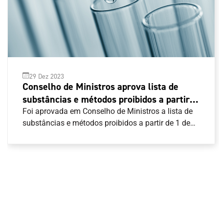
29 Dez 2023
Conselho de Ministros aprova lista de
substâncias e métodos proibidos a partir
de 1 de janeiro de 2024
Foi aprovada em Conselho de Ministros a lista de
substâncias e métodos proibidos a partir de 1 de
janeiro de 2024.A regra nacional segue o Código
Mundial Antidopagem e pode ser consultada aqui .