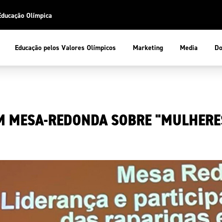
Educação Olímpica
Do
Educação pelos Valores Olímpicos
Marketing
Media
 Desportiva
Educação pelos Valores Olímpicos
M MESA-REDONDA SOBRE "MULHERE
pios
mpica
ducação Olímpica
cas
letas
sportiva
a Olímpico
COP
ca de Portugal
ência e Conhecimento
Atletas
tegridade
Federaçõe
stentabilidade
Participaç