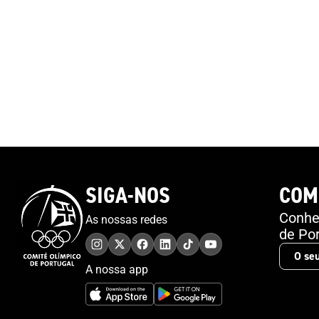
também divulgada a publicação científica “Athletes
Friendly Education”.O COP, através da Comissão de
Atletas Olímpicos, está a implementar uma ação a
nível nacional de forma a apoiar os atletas e as
suas carreiras, que inclui assistência nas áreas de
educação e empregabilidade dos atletas. Será
também implementado o certificado “Athletes
Friendly Education” que providencia instrumentos e
mecanismos para um selo europeu que distingue
os estabelecimentos de ensino que suportam as
carreiras duais. Neste domínio, está a decorrer o
SIGA-NOS
COM
período de avaliação das candidaturas recebidas.O
Projeto Athlete Friendly Education é cofinanciado
Conheç
As nossas redes
pelo programa Erasmus+ da União Europeia e tem
de Por
como parceiros, para além do COP, o Comité
Olímpico da Eslovénia, a Associação Europeia de
A nossa app
Desporto Universitário, o Comité Olímpico da
Bélgica, a Academia Olímpica da Alemanha, a
Academia Olímpica da Croácia, a Federação