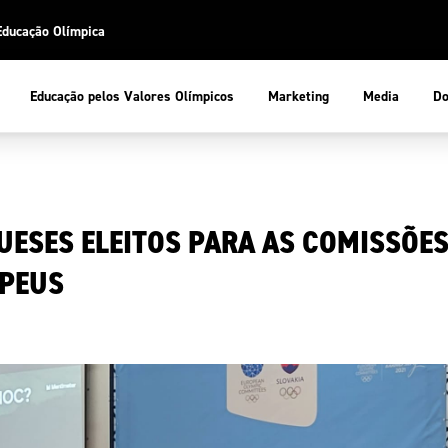
Educação Olímpica
Do
Educação pelos Valores Olímpicos
Marketing
Media
 Desportiva
Educação pelos Valores Olímpicos
ESES ELEITOS PARA AS COMISSÕES
pios
mpica
ducação Olímpica
OPEUS
cas
letas
sportiva
a Olímpico
COP
ca de Portugal
ência e Conhecimento
Atletas
tegridade
Federaçõe
stentabilidade
Participaç