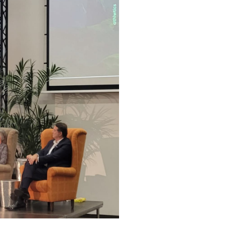
pelos Valores Olímpicos
os