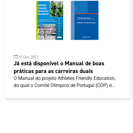
29 Dez 2021
Já está disponível o Manual de boas
práticas para as carreiras duais
O Manual do projeto Athletes Friendly Education,
do qual o Comité Olímpico de Portugal (COP) é
parceiro, já está disponível para consulta . O
principal objetivo desta iniciativa europeia é o de
desenvolver um sistema de avaliação dos
estabelecimentos de ensino com boas práticas de
apoio aos atletas no desenvolvimento das suas
carreiras duais. Para além deste manual foi