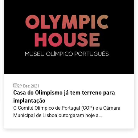
29 Dez 2021
Casa do Olimpismo já tem terreno para
implantação
O Comité Olímpico de Portugal (COP) e a Câmara
Municipal de Lisboa outorgaram hoje a
escritura de correção do direito de superfície tendo
em vista acomodar a extensão e limites do direito
de superfície do COP ao perímetro de implantação