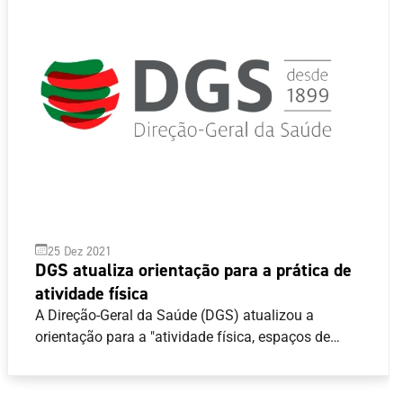
25 Dez 2021
DGS atualiza orientação para a prática de
atividade física
A Direção-Geral da Saúde (DGS) atualizou a
orientação para a "atividade física, espaços de
prática de exercício físico, de massagens e clubes
de saúde" no contexto atual da pandemia da Covid
19.Destaca-se no novo texto a indicação quanto ao