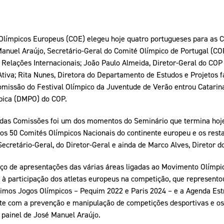
Olímpicos Europeus (COE) elegeu hoje quatro portugueses para as 
nuel Araújo, Secretário-Geral do Comité Olímpico de Portugal (COP)
Relações Internacionais; João Paulo Almeida, Diretor-Geral do COP
Ativa; Rita Nunes, Diretora do Departamento de Estudos e Projetos 
omissão do Festival Olímpico da Juventude de Verão entrou Catari
pica (DMPO) do COP.
 das Comissões foi um dos momentos do Seminário que termina hoj
os 50 Comités Olímpicos Nacionais do continente europeu e os resta
ecretário-Geral, do Diretor-Geral e ainda de Marco Alves, Diretor 
ço de apresentações das várias áreas ligadas ao Movimento Olímpic
 à participação dos atletas europeus na competição, que represento
imos Jogos Olímpicos – Pequim 2022 e Paris 2024 – e a Agenda Es
te com a prevenção e manipulação de competições desportivas e os
 painel de José Manuel Araújo.