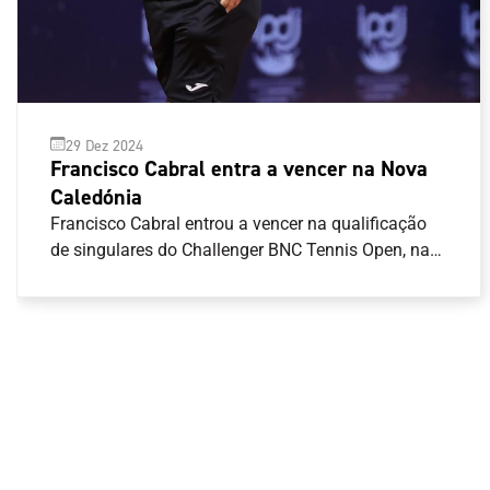
29 Dez 2024
Francisco Cabral entra a vencer na Nova
Caledónia
Francisco Cabral entrou a vencer na qualificação
de singulares do Challenger BNC Tennis Open, na
Nova Caledónia.O tenista português venceu em
dois \