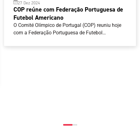
27 Dez 2024
COP reúne com Federação Portuguesa de
Futebol Americano
O Comité Olímpico de Portugal (COP) reuniu hoje
com a Federação Portuguesa de Futebol
Americano (FPFA), com vista a abrir um canal de
comunicação mais estreito entre as duas
entidades. O COP, representado pelo seu
Presidente, Artur Lopes, pelo Secretário-Geral, José
Manuel Araújo e pelo Diretor-Geral, João Paulo
Almeida, recebeu o Presidente da FPFA, Pedro
Esteves, e o Vice-Presidente da Assembleia Geral,
Nuno Perestrelo.O encontro teve como objetivo
apresentar as atividades da Federação, bem como
encetar contactos mais diretos entre as duas
entidades, considerando que o flag football integra
o programa competitivo dos Jogos Olímpicos Los
Angeles 2028 .