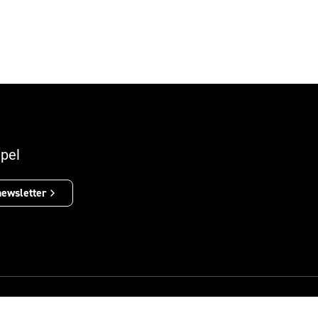
pel
newsletter
Política de Privacidade
Aviso Legal
Política de Cookies