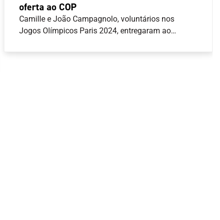
oferta ao COP
Camille e João Campagnolo, voluntários nos
Jogos Olímpicos Paris 2024, entregaram ao
Comité Olímpico de Portugal (COP) uma camisola
que fazia parte dos equipamentos oficiais para
voluntários na última edição dos Jogos Olímpicos
de verão.João Campagnolo, que desempenhou
funções de motorista durante Paris 2024, chegou a
transportar o Presidente do COP, José Manuel
Constantino, durante a presença da Equipa
Portugal na capital francesa, de quem recebeu um
pin que guarda como recordação do momento.Esta
oferta será integrada no acervo do Arquivo do COP,
disponível em
www.arquivo.comiteolimpicoportugal.pt , e que
para além dos materiais documentais incorpora
espólios confiados ao COP por diferentes
personalidades.