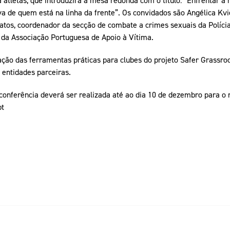
 atletas, que introduzirá a mesa redonda com o título: “Enfrentar a 
va de quem está na linha da frente”. Os convidados são Angélica Kvi
Matos, coordenador da secção de combate a crimes sexuais da Polícia 
o da Associação Portuguesa de Apoio à Vítima.
ção das ferramentas práticas para clubes do projeto Safer Grassroo
entidades parceiras.
conferência deverá ser realizada até ao dia 10 de dezembro para o 
pt