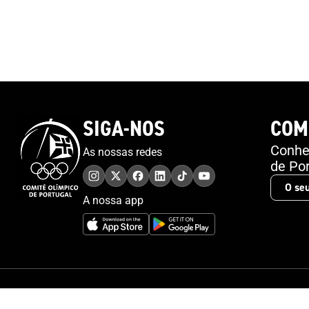
SIGA-NOS
COM
Conheç
As nossas redes
de Por
A nossa app
© 2026 Comité Olímpico de Portugal. Todos os direitos reservados.