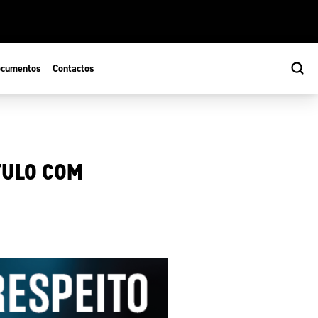
cumentos
Contactos
TULO COM
s
ão Desportiva