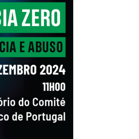
pelos Valores Olímpicos
os