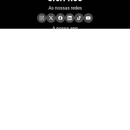
As nossas redes
A nossa app
COMPROMISSO. EXCELÊNCIA.
Conheça as iniciativas e
os momentos que
refletem o papel de
Portugal no contexto
olímpico internacional.
Aderir à nossa newsletter