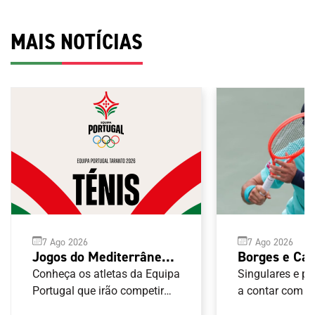
MAIS NOTÍCIAS
7 Ago 2026
7 Ago 2026
Jogos do Mediterrâneo
Borges e Ca
Taranto 2026: Ténis
no Masters 
Conheça os atletas da Equipa
Singulares e p
Portugal que irão competir
Canadá
a contar com p
nas provas de Ténis
portuguesa