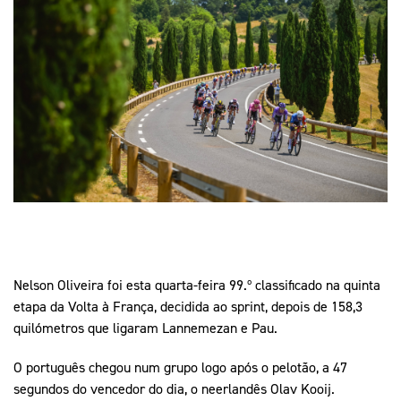
Mais Desporto
Marketing
Educação Olímpi
Arquivo Histórico
Equipa Portugal
Media
Educação Olímpica
Eq
Documentos
Equipa Portugal
Contactos
Mais Desporto
Arquivo Histórico
Educação Olímpica
Equipa Portugal
Nelson Oliveira foi esta quarta-feira 99.º classificado na quinta
etapa da Volta à França, decidida ao sprint, depois de 158,3
quilómetros que ligaram Lannemezan e Pau.
O português chegou num grupo logo após o pelotão, a 47
segundos do vencedor do dia, o neerlandês Olav Kooij.