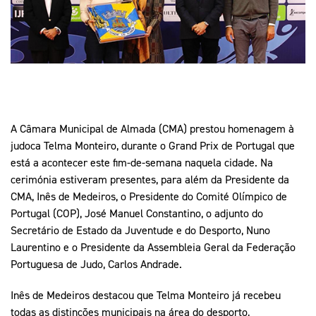
Mais Desporto
Marketing
Educação Olímpi
Arquivo Histórico
Equipa Portugal
Media
Educação Olímpica
Eq
Documentos
Equipa Portugal
Contactos
A Câmara Municipal de Almada (CMA) prestou homenagem à
Mais Desporto
judoca Telma Monteiro, durante o Grand Prix de Portugal que
Arquivo Histórico
está a acontecer este fim-de-semana naquela cidade. Na
cerimónia estiveram presentes, para além da Presidente da
Educação Olímpica
CMA, Inês de Medeiros, o Presidente do Comité Olímpico de
Portugal (COP), José Manuel Constantino, o adjunto do
Equipa Portugal
Secretário de Estado da Juventude e do Desporto, Nuno
Laurentino e o Presidente da Assembleia Geral da Federação
Portuguesa de Judo, Carlos Andrade.
Inês de Medeiros destacou que Telma Monteiro já recebeu
todas as distinções municipais na área do desporto,