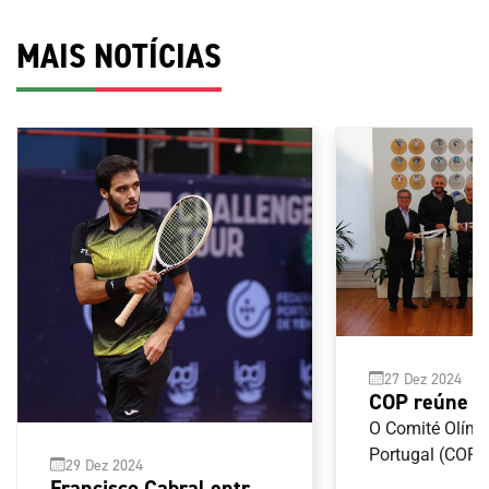
MAIS NOTÍCIAS
27 Dez 2024
COP reúne 
Federação P
O Comité Olímp
de Futebol 
Portugal (COP) 
29 Dez 2024
com a Federaç
Francisco Cabral entra a