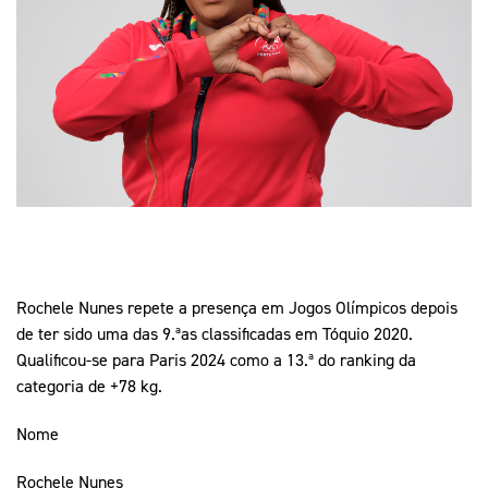
Mais Desporto
Marketing
Educação Olímpi
Arquivo Histórico
Equipa Portugal
Media
Educação Olímpica
Eq
Documentos
Equipa Portugal
Contactos
Mais Desporto
Arquivo Histórico
Educação Olímpica
Rochele Nunes repete a presença em Jogos Olímpicos depois
Equipa Portugal
de ter sido uma das 9.ªas classificadas em Tóquio 2020.
Qualificou-se para Paris 2024 como a 13.ª do ranking da
categoria de +78 kg.
Nome
Rochele Nunes