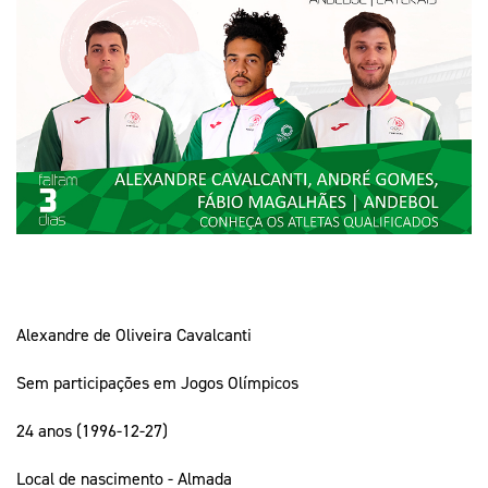
Mais Desporto
Marketing
Educação Olímpi
Arquivo Histórico
Equipa Portugal
Media
Educação Olímpica
Eq
Documentos
Equipa Portugal
Contactos
Mais Desporto
Arquivo Histórico
Educação Olímpica
Equipa Portugal
Alexandre de Oliveira Cavalcanti
Sem participações em Jogos Olímpicos
24 anos (1996-12-27)
Local de nascimento - Almada