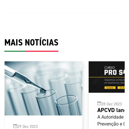
MAIS NOTÍCIAS
28 Dez 2023
APCVD lança
segurança, p
A Autoridade p
hospitalidad
Prevenção e C
29 Dez 2023