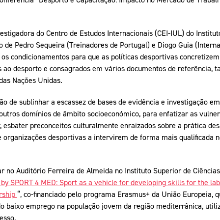
estigadora do Centro de Estudos Internacionais (CEI-IUL) do Institut
o de Pedro Sequeira (Treinadores de Portugal) e Diogo Guia (Interna
 os condicionamentos para que as políticas desportivas concretizem 
ao desporto e consagrados em vários documentos de referência, ta
das Nações Unidas.
ão de sublinhar a escassez de bases de evidência e investigação e
noutros domínios de âmbito socioeconómico, para enfatizar as vulne
or, esbater preconceitos culturalmente enraizados sobre a prática de
 organizações desportivas a intervirem de forma mais qualificada n
ar no Auditório Ferreira de Almeida no Instituto Superior de Ciênci
by SPORT 4 MED: Sport as a vehicle for developing skills for the l
rship
“, co-financiado pelo programa Erasmus+ da União Europeia, q
o baixo emprego na população jovem da região mediterrânica, util
esso.