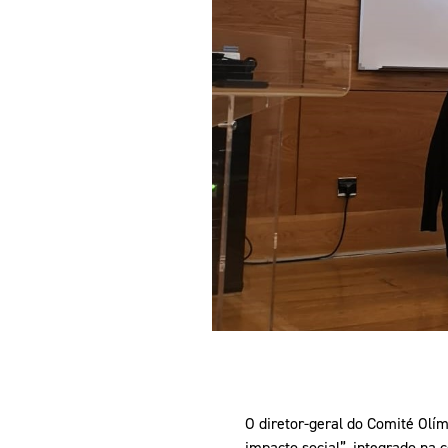
Informações aos Media
O diretor-geral do Comité Olím
impacto social”, integrado na