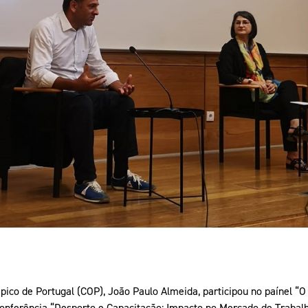
Educação 
Marketing
Media
Document
Contactos
pico de Portugal (COP), João Paulo Almeida, participou no paínel “
 conferência “Desporto e Capacitação: Impacto no Mercado de Traba