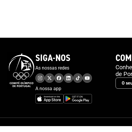
nível nacional de forma a apoiar os atletas e as
suas carreiras, que inclui assistência nas áreas de
educação e empregabilidade dos atletas. Será
também implementado o certificado “Athletes
Friendly Education” que providencia instrumentos e
mecanismos para um selo europeu que distingue
os estabelecimentos de ensino que suportam as
carreiras duais. Neste domínio, está a decorrer o
SIGA-NOS
COM
período de avaliação das candidaturas recebidas.O
Projeto Athlete Friendly Education é cofinanciado
Conheç
As nossas redes
pelo programa Erasmus+ da União Europeia e tem
de Por
como parceiros, para além do COP, o Comité
Olímpico da Eslovénia, a Associação Europeia de
A nossa app
Desporto Universitário, o Comité Olímpico da
Bélgica, a Academia Olímpica da Alemanha, a
Academia Olímpica da Croácia, a Federação
Macedónia de Voleibol, a Universidade de Maribor
e a Faculdade de Estudos Marítimos da
Universidade de Rijeka.Mais informações sobre o
© 2026 Comité Olímpico de Portugal. Todos os direitos reservados.