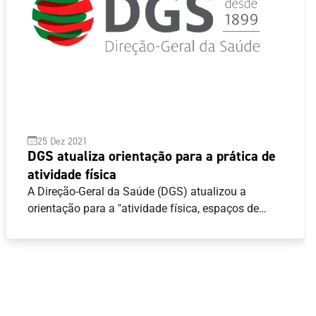
25 Dez 2021
DGS atualiza orientação para a prática de
atividade física
A Direção-Geral da Saúde (DGS) atualizou a
orientação para a "atividade física, espaços de
prática de exercício físico, de massagens e clubes
de saúde" no contexto atual da pandemia da Covid
19.Destaca-se no novo texto a indicação quanto ao
uso da máscara "em espaços fechados", para
"todos os utilizadores/praticantes e os
funcionários", excetuando "aquando da prática de