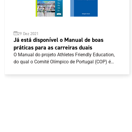
29 Dez 2021
Já está disponível o Manual de boas
práticas para as carreiras duais
O Manual do projeto Athletes Friendly Education,
do qual o Comité Olímpico de Portugal (COP) é
parceiro, já está disponível para consulta . O
principal objetivo desta iniciativa europeia é o de
desenvolver um sistema de avaliação dos
estabelecimentos de ensino com boas práticas de
apoio aos atletas no desenvolvimento das suas
carreiras duais. Para além deste manual foi
também divulgada a publicação científica “Athletes
Friendly Education”.O COP, através da Comissão de
Atletas Olímpicos, está a implementar uma ação a