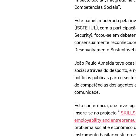
Competências Sociais”.
Este painel, moderado pela inv
(ISCTE-IUL), com a participaçã
Security), focou-se em debater
consensualmente reconhecidos 
Desenvolvimento Sustentável 
João Paulo Almeida teve ocasi
social através do desporto, e 
políticas públicas para o sect
de competências dos agentes e
comunidade.
Esta conferência, que teve lug
insere-se no projecto “
SKILLS 
employability and entrepreneu
problema social e económico d
instrumento basilar neste proc