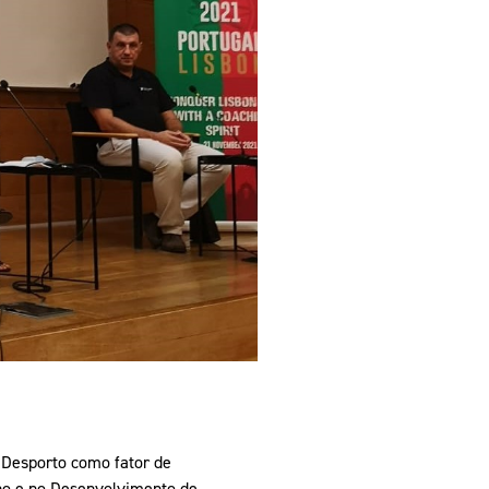
pelos Valores Olímpicos
os
O Desporto como fator de
lho e no Desenvolvimento de