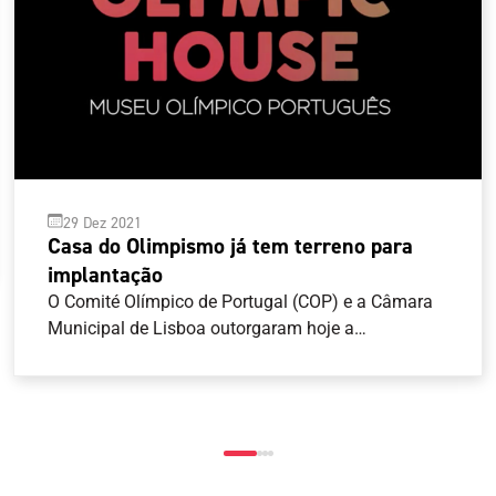
29 Dez 2021
Casa do Olimpismo já tem terreno para
implantação
O Comité Olímpico de Portugal (COP) e a Câmara
Municipal de Lisboa outorgaram hoje a
escritura de correção do direito de superfície tendo
em vista acomodar a extensão e limites do direito
de superfície do COP ao perímetro de implantação
do projeto de construção da Casa do Olimpismo, já
aprovado junto da entidade camarária.O COP tem
agora 36 meses (3 anos), contados desta data,