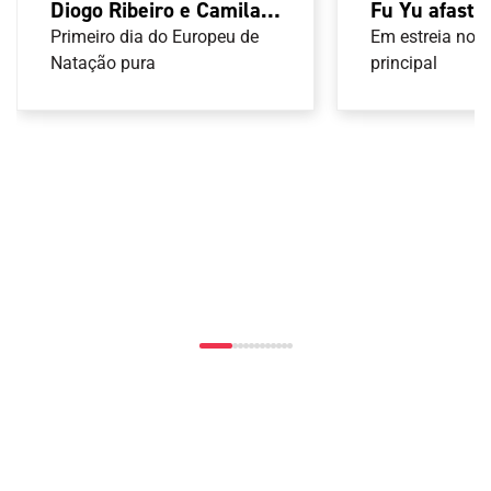
Fu Yu afasta
Diogo Ribeiro e Camila
de 64 do Eu
Rebelo seguem para as
Em estreia no 
Primeiro dia do Europeu de
principal
finais europeias com
Natação pura
novos recordes
nacionais