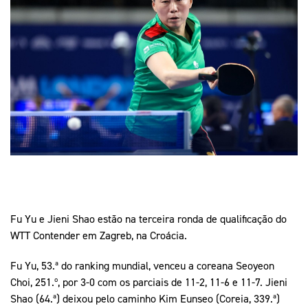
Mais Desporto
Marketing
Educação Olímpi
Arquivo Histórico
Equipa Portugal
Media
Educação Olímpica
Eq
Documentos
Equipa Portugal
Contactos
Mais Desporto
Arquivo Histórico
Educação Olímpica
Equipa Portugal
Fu Yu e Jieni Shao estão na terceira ronda de qualificação do
WTT Contender em Zagreb, na Croácia.
Fu Yu, 53.ª do ranking mundial, venceu a coreana Seoyeon
Choi, 251.º, por 3-0 com os parciais de 11-2, 11-6 e 11-7. Jieni
Shao (64.ª) deixou pelo caminho Kim Eunseo (Coreia, 339.ª)