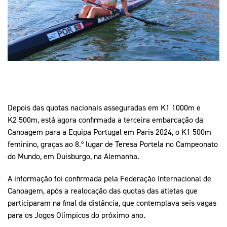
Mais Desporto
Marketing
Educação Olímpi
Arquivo Histórico
Equipa Portugal
Media
Educação Olímpica
Eq
Documentos
Equipa Portugal
Contactos
Mais Desporto
Depois das quotas nacionais asseguradas em K1 1000m e
Arquivo Histórico
K2 500m, está agora confirmada a terceira embarcação da
Educação Olímpica
Canoagem para a Equipa Portugal em Paris 2024, o K1 500m
feminino, graças ao 8.º lugar de Teresa Portela no Campeonato
Equipa Portugal
do Mundo, em Duisburgo, na Alemanha.
A informação foi confirmada pela Federação Internacional de
Canoagem, após a realocação das quotas das atletas que
participaram na final da distância, que contemplava seis vagas
para os Jogos Olímpicos do próximo ano.