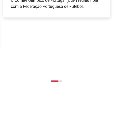
O Comité Olímpico de Portugal (COP) reuniu hoje
com a Federação Portuguesa de Futebol
Americano (FPFA), com vista a abrir um canal de
comunicação mais estreito entre as duas
entidades. O COP, representado pelo seu
Presidente, Artur Lopes, pelo Secretário-Geral, José
Manuel Araújo e pelo Diretor-Geral, João Paulo
Almeida, recebeu o Presidente da FPFA, Pedro
Esteves, e o Vice-Presidente da Assembleia Geral,
Nuno Perestrelo.O encontro teve como objetivo
apresentar as atividades da Federação, bem como
encetar contactos mais diretos entre as duas
entidades, considerando que o flag football integra
o programa competitivo dos Jogos Olímpicos Los
Angeles 2028 .