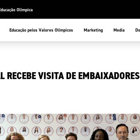
Educação Olímpica
Do
Educação pelos Valores Olímpicos
Marketing
Media
 Desportiva
Educação pelos Valores Olímpicos
L RECEBE VISITA DE EMBAIXADORES
pios
mpica
ducação Olímpica
cas
letas
sportiva
a Olímpico
COP
ca de Portugal
ência e Conhecimento
Atletas
tegridade
Federaçõe
stentabilidade
Participaç