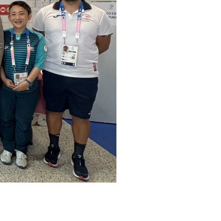
pelos Valores Olímpicos
os