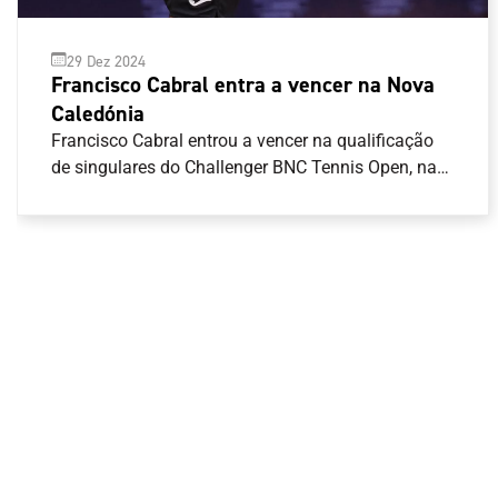
29 Dez 2024
Francisco Cabral entra a vencer na Nova
Caledónia
Francisco Cabral entrou a vencer na qualificação
de singulares do Challenger BNC Tennis Open, na
Nova Caledónia.O tenista português venceu em
dois \