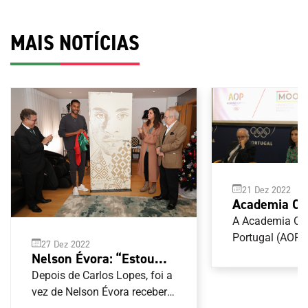
MAIS NOTÍCIAS
21 Dez 2022
Academia Ol
Portugal apr
A Academia Ol
projeto Memó
Portugal (AOP)
27 Dez 2022
nas comemoraç
Olimpismo P
Nelson Évora: “Estou
36.º aniversário
em dia de an
feliz por tudo aquilo que
Depois de Carlos Lopes, foi a
Memória Oral 
alcancei”
vez de Nelson Évora receber
Português (MOO