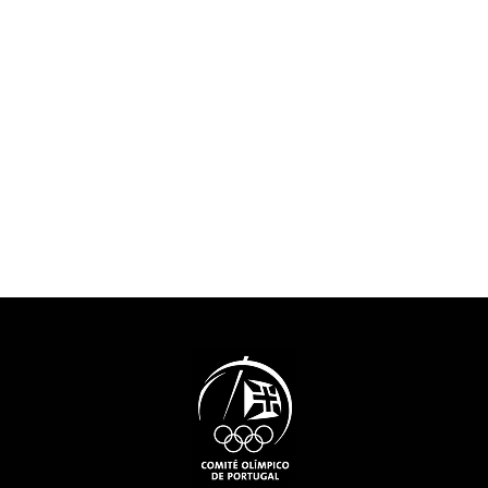
do tempo em q
Nelson Évora recordou o
intensamente o
início do seu percurso
acontecimentos
Olímpico, com a presença no
atualidade “e 
Festival Olímpico da
aqueles que no
Juventude Europeia em 2001,
percurso em qu
a que se seguiram os Jogos
encontramos.”O
Olímpicos de 2004, 2008,
do COP felicit
2016 e 2020. “Sabemos que
pela decisão de 
podemos lá chegar, mas
projeto do MOO
achamos sempre que é um
contributo muit
sonho, porque muitos
para a preserv
sonham. Eu sinto-me muito
memória.”Tiago
sortudo”. E a porta, que
presidente da 
simboliza o recomeço e as
a história da o
possibilidades sem fim,
sublinhando qu
representa também a forma
“um percurso 
como o atleta encara a sua
sempre foi fáci
vida. “Tenho de agradecer ao
foi linear”, te
artista que fez a porta...