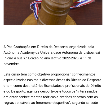
Mais Desporto
Marketing
Educação Olímpi
Arquivo Histórico
Equipa Portugal
Media
Educação Olímpica
Eq
Documentos
Equipa Portugal
Contactos
A Pós-Graduação em Direito do Desporto, organizada pela
Mais Desporto
Autónoma Academy da Universidade Autónoma de Lisboa, vai
Arquivo Histórico
iniciar a sua 7.ª Edição no ano lectivo 2022-2023, a 11 de
Educação Olímpica
novembro.
Equipa Portugal
Este curso tem como objetivo proporcionar conhecimentos
especializados nas mais diversas áreas do Direito do Desporto
e tem como destinatários licenciados e profissionais do Direito
e do Desporto, agentes desportivos e todos os "interessados
em obter conhecimentos teóricos e práticos conexos com as
regras aplicáveis ao fenómeno desportivo", segundo se pode