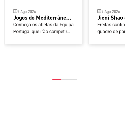
9 Ago 2026
9 Ago 2026
Jogos do Mediterrâneo
Jieni Shao e
Taranto 2026: Judo
Freitas elim
Conheça os atletas da Equipa
Freitas contin
Portugal que irão competir
Europe Sma
quadro de pare
nas provas de Judo