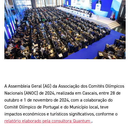
Mais Desporto
Marketing
Educação Olímpi
Arquivo Histórico
Equipa Portugal
Media
Educação Olímpica
Eq
Documentos
Equipa Portugal
Contactos
Mais Desporto
Arquivo Histórico
Educação Olímpica
A Assembleia Geral (AG) da Associação dos Comités Olímpicos
Equipa Portugal
Nacionais (ANOC) de 2024, realizada em Cascais, entre 28 de
outubro e 1 de novembro de 2024, com a colaboração do
Comité Olímpico de Portugal e do Município local, teve
impactos económicos e turísticos significativos, conforme o
relatório elaborado pela consultora Quantum
.