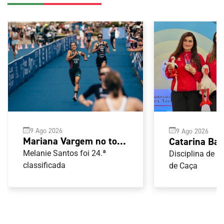
9 Ago 2026
9 Ago 2026
Mariana Vargem no top-
Catarina Bai
10 da Taça do Mundo de
campeã da E
Melanie Santos foi 24.ª
Disciplina de 
Assunção
classificada
23 de Trap f
de Caça