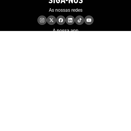
SIGA-NOS
As nossas redes
A nossa app
COMPROMISSO. EXCELÊNCIA.
Conheça as iniciativas e
os momentos que
refletem o papel de
Portugal no contexto
olímpico internacional.
Aderir à nossa newsletter