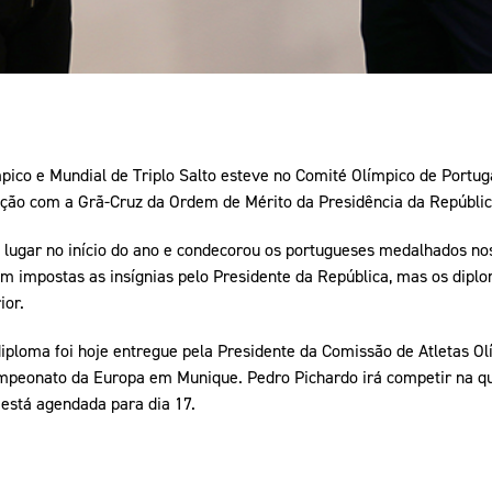
ico e Mundial de Triplo Salto esteve no Comité Olímpico de Portug
ção com a Grã-Cruz da Ordem de Mérito da Presidência da Repúblic
e lugar no início do ano e condecorou os portugueses medalhados no
am impostas as insígnias pelo Presidente da República, mas os dipl
or.
diploma foi hoje entregue pela Presidente da Comissão de Atletas O
mpeonato da Europa em Munique. Pedro Pichardo irá competir na qual
l está agendada para dia 17.