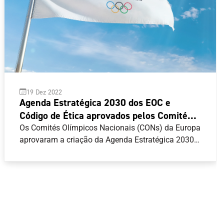
19 Dez 2022
Agenda Estratégica 2030 dos EOC e
Código de Ética aprovados pelos Comités
Olímpicos Nacionais
Os Comités Olímpicos Nacionais (CONs) da Europa
aprovaram a criação da Agenda Estratégica 2030
dos Comités Olímpicos Europeus (EOC) e a
implementação do Código de Ética, reafirmando o
seu compromisso com a Carta Olímpica e os seus
princípios fundamentais.O presidente dos EOC,
Spyros Capralos, realçou a importância da Agenda
Estratégica 2030 dos EOC e acredita que
desempenhará um papel fundamental na