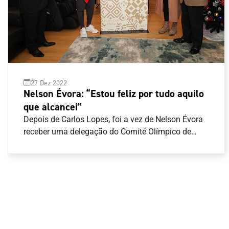
27 Dez 2022
Nelson Évora: “Estou feliz por tudo aquilo
que alcancei”
Depois de Carlos Lopes, foi a vez de Nelson Évora
receber uma delegação do Comité Olímpico de
Portugal (COP) para receber a obra artística de
homenagem a cada um dos campeões Olímpicos
de Portugal. “É um ato singelo, é um ato simples,
mas cheio de significado”, disse José Manuel
Constantino, Presidente do COP. “Queremos
testemunhar-te o agradecimento do COP e o
agradecimento de Portugal daquilo que é o teu