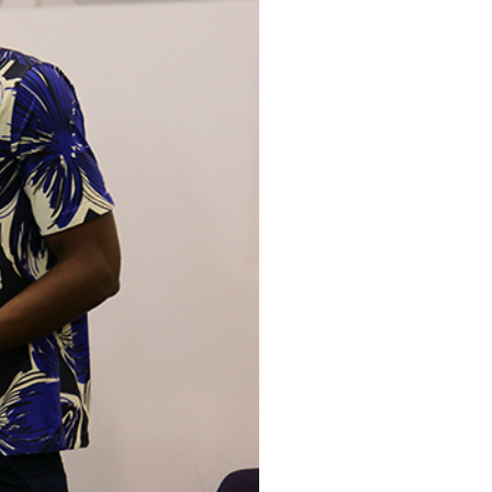
pelos Valores Olímpicos
os