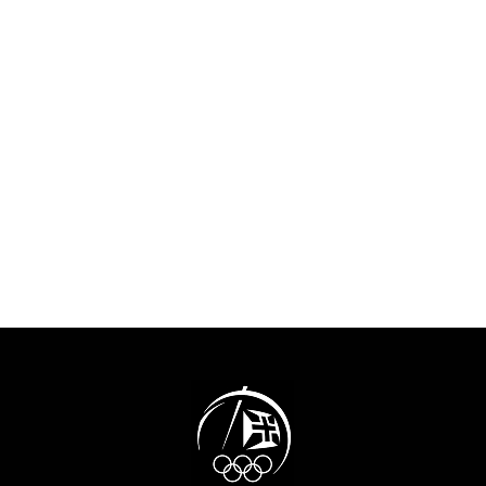
esquecimento 
alguma família e amigos,
do tempo em q
Nelson Évora recordou o
intensamente o
início do seu percurso
acontecimentos
Olímpico, com a presença no
atualidade “e 
Festival Olímpico da
aqueles que no
Juventude Europeia em 2001,
percurso em qu
a que se seguiram os Jogos
encontramos.”O
Olímpicos de 2004, 2008,
do COP felicit
2016 e 2020. “Sabemos que
pela decisão de 
podemos lá chegar, mas
projeto do MOO
achamos sempre que é um
contributo muit
sonho, porque muitos
para a preserv
sonham. Eu sinto-me muito
memória.”Tiago
sortudo”. E a porta, que
presidente da 
simboliza o recomeço e as
a história da o
possibilidades sem fim,
sublinhando qu
representa também a forma
“um percurso 
como o atleta encara a sua
sempre foi fáci
vida. “Tenho de agradecer ao