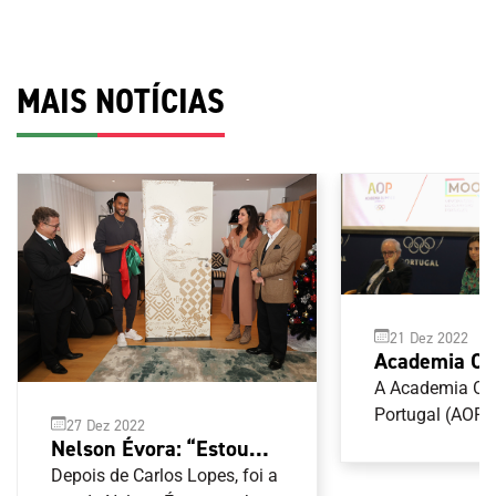
MAIS NOTÍCIAS
21 Dez 2022
Academia Ol
Portugal apr
A Academia Ol
projeto Memó
Portugal (AOP)
27 Dez 2022
nas comemoraç
Olimpismo P
Nelson Évora: “Estou
36.º aniversário
em dia de an
feliz por tudo aquilo que
Depois de Carlos Lopes, foi a
Memória Oral 