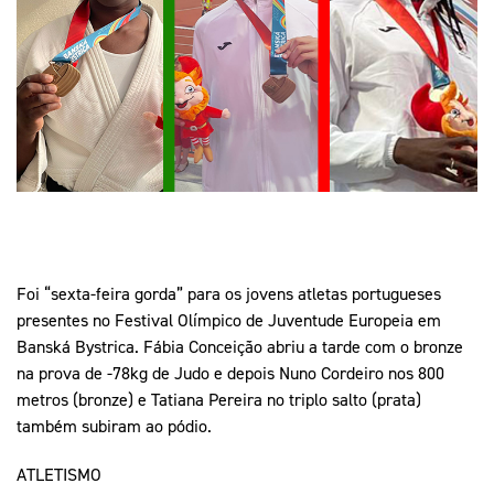
Mais Desporto
Marketing
Educação Olímpi
Arquivo Histórico
Equipa Portugal
Media
Educação Olímpica
Eq
Documentos
Equipa Portugal
Contactos
Mais Desporto
Arquivo Histórico
Educação Olímpica
Foi “sexta-feira gorda” para os jovens atletas portugueses
presentes no Festival Olímpico de Juventude Europeia em
Equipa Portugal
Banská Bystrica. Fábia Conceição abriu a tarde com o bronze
na prova de -78kg de Judo e depois Nuno Cordeiro nos 800
metros (bronze) e Tatiana Pereira no triplo salto (prata)
também subiram ao pódio.
ATLETISMO