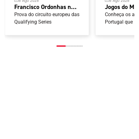
6 Ago 2026
6 Ago 2026
Jogos do Me
Francisco Ordonhas no
Taranto 2026
pódio do YETI Pro de
Conheça os atl
Prova do circuito europeu das
Armas de Ca
Portugal que ir
Surf
Qualifying Series
nas provas de 
Armas de Caça