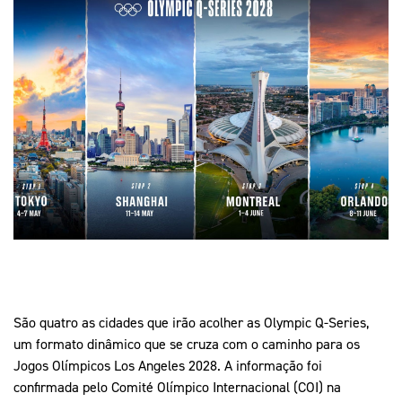
Mais Desporto
Marketing
Educação Olímpi
Arquivo Histórico
Equipa Portugal
Media
Educação Olímpica
Eq
Documentos
Equipa Portugal
Contactos
Mais Desporto
Arquivo Histórico
Educação Olímpica
Equipa Portugal
São quatro as cidades que irão acolher as Olympic Q-Series,
um formato dinâmico que se cruza com o caminho para os
Jogos Olímpicos Los Angeles 2028. A informação foi
confirmada pelo Comité Olímpico Internacional (COI) na