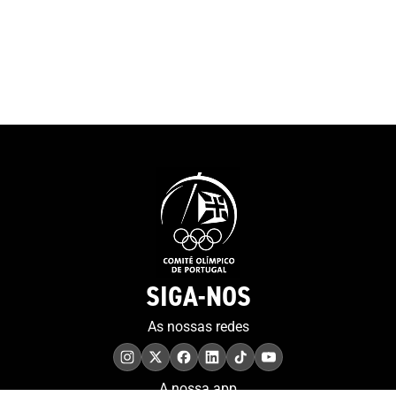
encontramos.”O
Olímpicos de 2004, 2008,
do COP felicit
2016 e 2020. “Sabemos que
pela decisão de 
podemos lá chegar, mas
projeto do MOO
achamos sempre que é um
contributo muit
sonho, porque muitos
para a preserv
sonham. Eu sinto-me muito
memória.”Tiago
sortudo”. E a porta, que
presidente da 
simboliza o recomeço e as
a história da o
possibilidades sem fim,
sublinhando qu
representa também a forma
“um percurso 
como o atleta encara a sua
sempre foi fáci
vida. “Tenho de agradecer ao
foi linear”, te
artista que fez a porta...
SIGA-NOS
as sessões anu
Tenho 38 anos, estou no final
realizadas em d
da minha carreira e é verdade
As nossas redes
pontos do País,
que quando uma porta se
imprensa region
fecha abrem-se outras. Já
denominado Pr
tenho muitas à espera por
A nossa app
Sequerra – ga