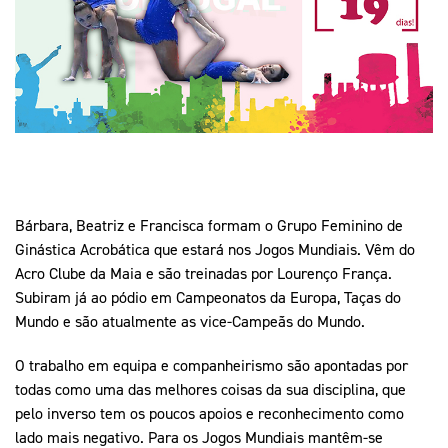
Mais Desporto
Marketing
Educação Olímpi
Arquivo Histórico
Equipa Portugal
Media
Educação Olímpica
Eq
Documentos
Equipa Portugal
Contactos
Mais Desporto
Bárbara, Beatriz e Francisca formam o Grupo Feminino de
Arquivo Histórico
Ginástica Acrobática que estará nos Jogos Mundiais. Vêm do
Educação Olímpica
Acro Clube da Maia e são treinadas por Lourenço França.
Subiram já ao pódio em Campeonatos da Europa, Taças do
Equipa Portugal
Mundo e são atualmente as vice-Campeãs do Mundo.
O trabalho em equipa e companheirismo são apontadas por
todas como uma das melhores coisas da sua disciplina, que
pelo inverso tem os poucos apoios e reconhecimento como
lado mais negativo. Para os Jogos Mundiais mantêm-se