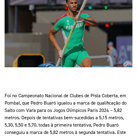
Mais Desporto
Marketing
Educação Olímpi
Arquivo Histórico
Equipa Portugal
Media
Educação Olímpica
Eq
Documentos
Equipa Portugal
Contactos
Mais Desporto
Arquivo Histórico
Educação Olímpica
Equipa Portugal
Foi no Campeonato Nacional de Clubes de Pista Coberta, em
Pombal, que Pedro Buaró igualou a marca de qualificação do
Salto com Vara para os Jogos Olímpicos Paris 2024 – 5,82
metros. Depois de tentativas bem-sucedidas a 5,15 metros,
5,30, 5,50 e 5,70, todas à primeira tentativa, Pedro Buaró
conseguiu a marca de 5,82 metros à segunda tentativa. Este