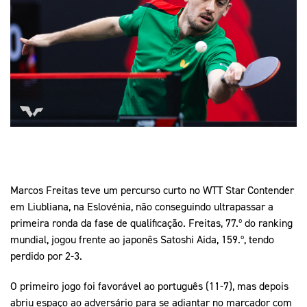
Mais Desporto
Marketing
Educação Olímpi
Arquivo Histórico
Equipa Portugal
Media
Educação Olímpica
Eq
Documentos
Equipa Portugal
Contactos
Mais Desporto
Arquivo Histórico
Educação Olímpica
Marcos Freitas teve um percurso curto no WTT Star Contender
em Liubliana, na Eslovénia, não conseguindo ultrapassar a
Equipa Portugal
primeira ronda da fase de qualificação. Freitas, 77.º do ranking
mundial, jogou frente ao japonês Satoshi Aida, 159.º, tendo
perdido por 2-3.
O primeiro jogo foi favorável ao português (11-7), mas depois
abriu espaço ao adversário para se adiantar no marcador com