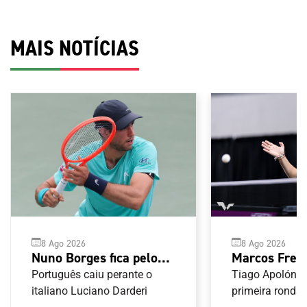
MAIS NOTÍCIAS
8 Ago 2026
8 Ago 2026
Nuno Borges fica pelos
Marcos Freit
oitavos-de-final no
Shao avança
Português caiu perante o
Tiago Apolónia
Masters 1000 de
italiano Luciano Darderi
qualificação
primeira ronda