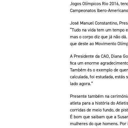
Jogos Olímpicos Rio 2016, ten
Campeonatos Ibero-Americano
José Manuel Constantino, Pres
“Tudo na vida tem um tempo e
mas o corpo diz que já não dá.
que deste ao Movimento Olímpi
A Presidente da CAO, Diana G
fica um enorme agradecimento 
Também és o exemplo de quem p
calculada, foi estudada, estás 
lado agora.”
Presente também na cerimónia,
atleta para a história do Atle
corridas de meio fundo, de pis
É bom que saibam que a Susan
mulheres do que homens. Por i