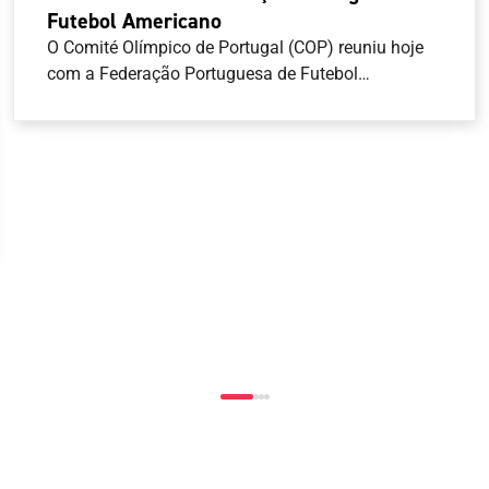
Futebol Americano
O Comité Olímpico de Portugal (COP) reuniu hoje
com a Federação Portuguesa de Futebol
Americano (FPFA), com vista a abrir um canal de
comunicação mais estreito entre as duas
entidades. O COP, representado pelo seu
Presidente, Artur Lopes, pelo Secretário-Geral, José
Manuel Araújo e pelo Diretor-Geral, João Paulo
Almeida, recebeu o Presidente da FPFA, Pedro
Esteves, e o Vice-Presidente da Assembleia Geral,
Nuno Perestrelo.O encontro teve como objetivo
apresentar as atividades da Federação, bem como
encetar contactos mais diretos entre as duas
entidades, considerando que o flag football integra
o programa competitivo dos Jogos Olímpicos Los
Angeles 2028 .