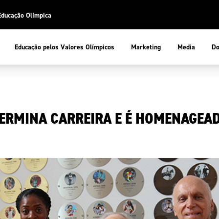
Educação Olímpica
Do
Educação pelos Valores Olímpicos
Marketing
Media
 Desportiva
Educação pelos Valores Olímpicos
ERMINA CARREIRA E É HOMENAGEAD
pios
mpica
ducação Olímpica
cas
letas
sportiva
a Olímpico
COP
ca de Portugal
ência e Conhecimento
Atletas
tegridade
Federaçõe
stentabilidade
Participaç