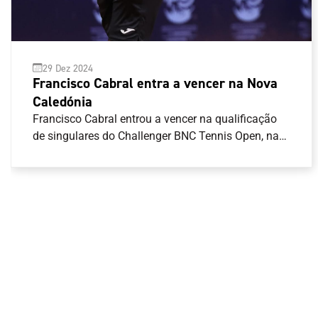
29 Dez 2024
Francisco Cabral entra a vencer na Nova
Caledónia
Francisco Cabral entrou a vencer na qualificação
de singulares do Challenger BNC Tennis Open, na
Nova Caledónia.O tenista português venceu em
dois \