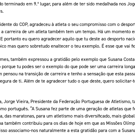
do terminado em 9.º lugar, para além de ter sido medalhada nos Jog
s.
idente do COP, agradeceu à atleta o seu compromisso com o desport
 a carreira de um atleta também tem um tempo. Há um momento em
 E portanto eu quero agradecer aquilo que tu deste ao desporto nacio
co mas quero sobretudo enaltecer o teu exemplo. É esse que vai f
omes, também expressou a gratidão pelo exemplo que Susana Costa
porque tu podes ser o exemplo do que pode ser uma carreira longa
ensou na transição de carreira e tenho a sensação que esta passa
segura de ti. Além de te agradecer tudo o que deste, quero solicitar
 Jorge Vieira, Presidente da Federação Portuguesa de Atletismo, t
tismo português. “A Susana fez parte de uma geração de atletas que f
ta, das maratonas, para um atletismo mais diversificado, mais glob
a também contribuiu para os dias de hoje em que as Missões Olímp
sso associamo-nos naturalmente a esta gratidão para com a Susana