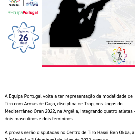
Mais Desporto
Marketing
Educação Olímpi
Arquivo Histórico
Equipa Portugal
Media
Educação Olímpica
Eq
Documentos
Equipa Portugal
Contactos
Mais Desporto
Arquivo Histórico
Educação Olímpica
Equipa Portugal
A Equipa Portugal volta a ter representação da modalidade de
Tiro com Armas de Caça, disciplina de Trap, nos Jogos do
Mediterrâneo Oran 2022, na Argélia, integrando quatro atletas -
dois masculinos e dois femininos.
A provas serão disputadas no Centro de Tiro Hassi Ben Okba, a
2 (sábado) e 3 (domingo) de julho de 2022, com as