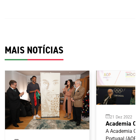
MAIS NOTÍCIAS
21 Dez 2022
Academia Ol
Portugal apr
A Academia Ol
projeto Memó
Portugal (AOP)