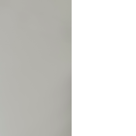
pelos Valores Olímpicos
os