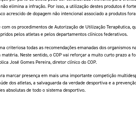
não elimina a infração. Por isso, a utilização destes produtos é fo
co acrescido de dopagem não intencional associado a produtos fora 
e com os procedimentos de Autorização de Utilização Terapêutica, 
ridos pelos atletas e pelos departamentos clínicos federativos.
ma criteriosa todas as recomendações emanadas dos organismos nac
a matéria. Neste sentido, o COP vai reforçar a muito curto prazo a 
plica José Gomes Pereira, diretor clínico do COP.
ara marcar presença em mais uma importante competição multidespo
aúde dos atletas, a salvaguarda da verdade desportiva e a prevenç
des absolutas de todo o sistema desportivo.