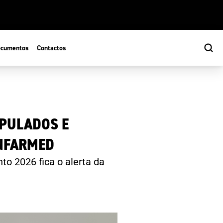
cumentos
Contactos
IPULADOS E
INFARMED
o 2026 fica o alerta da
s
ão Desportiva