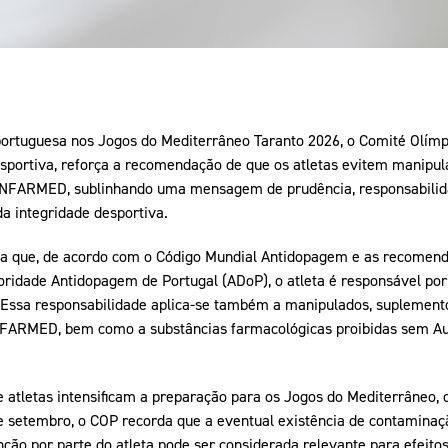
portuguesa nos Jogos do Mediterrâneo Taranto 2026, o Comité Olímpi
sportiva, reforça a recomendação de que os atletas evitem manipu
o INFARMED, sublinhando uma mensagem de prudência, responsabilida
da integridade desportiva.
ça que, de acordo com o Código Mundial Antidopagem e as recomen
idade Antidopagem de Portugal (ADoP), o atleta é responsável por
 Essa responsabilidade aplica-se também a manipulados, supleme
 INFARMED, bem como a substâncias farmacológicas proibidas sem Au
atletas intensificam a preparação para os Jogos do Mediterrâneo, 
 de setembro, o COP recorda que a eventual existência de contaminaç
nção por parte do atleta pode ser considerada relevante para efeito