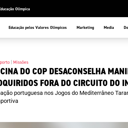
Educação Olímpica
Do
Educação pelos Valores Olímpicos
Marketing
Media
 Desportiva
Educação pelos Valores Olímpicos
porto
|
Missões
ICINA DO COP DESACONSELHA MAN
pios
mpica
ducação Olímpica
QUIRIDOS FORA DO CIRCUITO DO 
cas
letas
sportiva
a Olímpico
pação portuguesa nos Jogos do Mediterrâneo Tarant
COP
ca de Portugal
ência e Conhecimento
portiva
Atletas
tegridade
Federaçõe
stentabilidade
Participaç