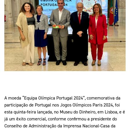
Mais Desporto
Marketing
Educação Olímpi
Arquivo Histórico
Equipa Portugal
Media
Educação Olímpica
Eq
Documentos
Equipa Portugal
Contactos
Mais Desporto
Arquivo Histórico
Educação Olímpica
Equipa Portugal
A moeda “Equipa Olímpica Portugal 2024”, comemorativa da
participação de Portugal nos Jogos Olímpicos Paris 2024, foi
esta quinta-feira lançada, no Museu do Dinheiro, em Lisboa, e é
já um êxito comercial, conforme confirmou a presidente do
Conselho de Administração da Imprensa Nacional-Casa da