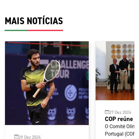
MAIS NOTÍCIAS
27 Dez 2024
COP reúne 
Federação P
O Comité Olímp
de Futebol 
Portugal (COP) 
29 Dez 2024