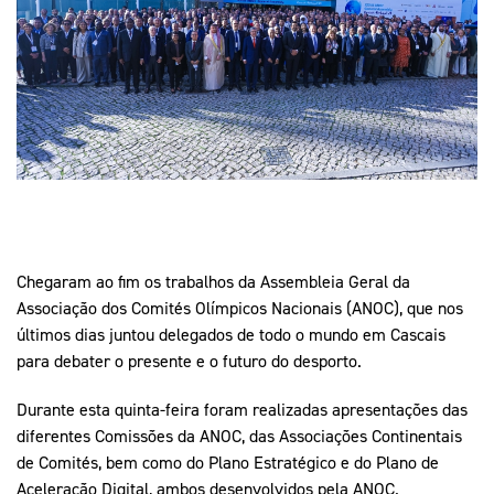
Mais Desporto
Marketing
Educação Olímpi
Arquivo Histórico
Equipa Portugal
Media
Educação Olímpica
Eq
Documentos
Equipa Portugal
Contactos
Mais Desporto
Arquivo Histórico
Educação Olímpica
Chegaram ao fim os trabalhos da Assembleia Geral da
Associação dos Comités Olímpicos Nacionais (ANOC), que nos
últimos dias juntou delegados de todo o mundo em Cascais
Equipa Portugal
para debater o presente e o futuro do desporto.
Durante esta quinta-feira foram realizadas apresentações das
diferentes Comissões da ANOC, das Associações Continentais
de Comités, bem como do Plano Estratégico e do Plano de
Aceleração Digital, ambos desenvolvidos pela ANOC.