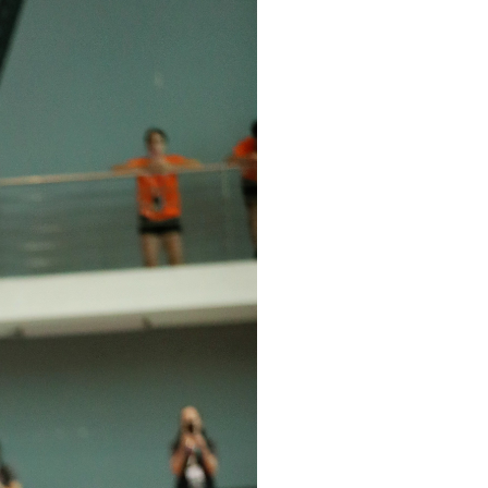
pelos Valores Olímpicos
os