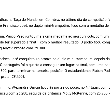
lhas na Taça do Mundo, em Coimbra, no último dia de competição. 
 e Francisco José, no duplo mini-trampolim, ficou com a medalha de
na, Vasco Peso juntou mais uma medalha ao seu currículo, com um ex
de ter superado a final 1 com o melhor resultado. O pódio ficou comp
ig Aliyev, bronze com 29.300.
ancisco José conquistou o bronze no duplo mini-trampolim, depois da 
 O português foi o quarto a conseguir um lugar na final, com uma no
00, para terminar na terceira posição. O estadunidense Ruben Padil
prata (29.400).
inino, Alexandra Garcia ficou às portas do pódio, no 4.º lugar, com 
nceu com 26.200, seguida da britânica Molly McKenna, com 25.700, 