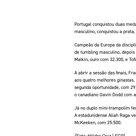
Portugal conquistou duas meda
masculino, conquistou a prata,
Campeão da Europa da discipli
de tumbling masculino, depois 
Malkin, ouro com 32.300, e Tof
A abrir a sessão das finais, Fr
aos quatro melhores ginastas.
segunda oportunidade, com 29.3
o canadiano Gavin Dodd com a 
Já no duplo mini-trampolim fem
A estadunidense Aliah Raga ve
McKeeken, com 25.500.
(Foto: Hélder Cruz | FGP)