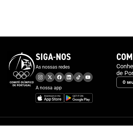
SIGA-NOS
COM
Conheç
As nossas redes
de Por
A nossa app
© 2026 Comité Olímpico de Portugal. Todos os direitos reservados.