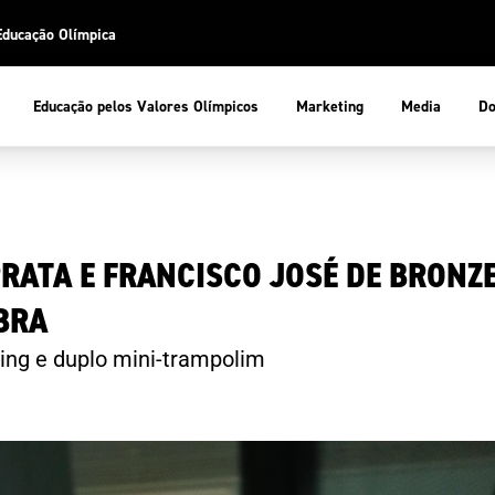
Educação Olímpica
Do
Educação pelos Valores Olímpicos
Marketing
Media
 Desportiva
Educação pelos Valores Olímpicos
RATA E FRANCISCO JOSÉ DE BRONZ
pios
mpica
ducação Olímpica
BRA
cas
letas
sportiva
a Olímpico
ling e duplo mini-trampolim
COP
ca de Portugal
ência e Conhecimento
Atletas
tegridade
Federaçõe
stentabilidade
Participaç