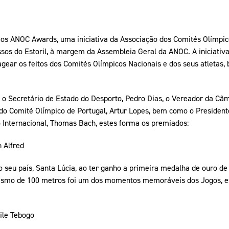
ios ANOC Awards, uma iniciativa da Associação dos Comités Olímpi
sos do Estoril, à margem da Assembleia Geral da ANOC. A iniciativa
ear os feitos dos Comités Olímpicos Nacionais e dos seus atletas
 o Secretário de Estado do Desporto, Pedro Dias, o Vereador da Câm
 do Comité Olímpico de Portugal, Artur Lopes, bem como o President
 Internacional, Thomas Bach, estes forma os premiados:
n Alfred
a o seu país, Santa Lúcia, ao ter ganho a primeira medalha de ouro d
letismo de 100 metros foi um dos momentos memoráveis dos Jogos, 
ile Tebogo