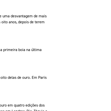
 de uma desvantagem de mais
m oito anos, depois de terem
a primeira boia na última
oito delas de ouro. Em Paris
ouro em quatro edições dos
pas em Londres, Rio, Tóquio e