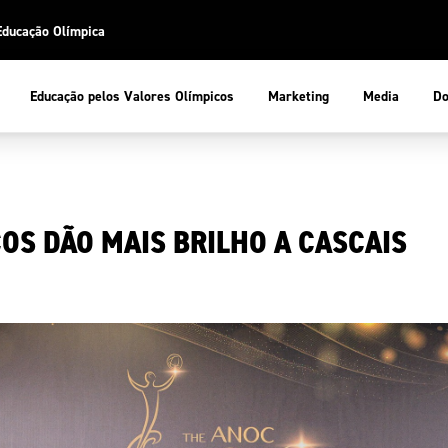
Educação Olímpica
Do
Educação pelos Valores Olímpicos
Marketing
Media
 Desportiva
Educação pelos Valores Olímpicos
OS DÃO MAIS BRILHO A CASCAIS
pios
mpica
ducação Olímpica
cas
letas
sportiva
a Olímpico
COP
ca de Portugal
ência e Conhecimento
Atletas
tegridade
Federaçõe
stentabilidade
Participaç