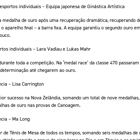
portos individuais – Equipa japonesa de Ginástica Artística
 a medalha de ouro após uma recuperação dramática, recuperando
 o aparelho final – a barra fixa. A equipa garantiu o segundo ouro e
ouco.
tos individuais – Lara Vadlau e Lukas Mahr
durante toda a competição. Na ‘medal race’ da classe 470 passaram 
determinação até chegarem ao ouro.
cia – Lisa Carrington
aior sucesso na Nova Zelândia, somando um total de nove medalhas, 
alhas de ouro nas provas de Canoagem.
ncia – Ma Long
r de Ténis de Mesa de todos os tempos, somando seis medalhas de 
a chinês vencido a prova de singulares no Rio e em Tóquio e as equi