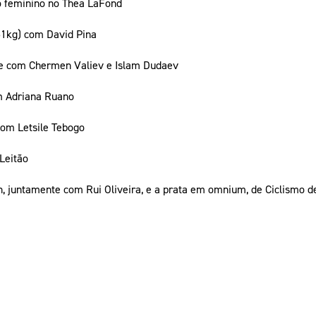
to feminino no Thea LaFond
51kg) com David Pina
re com Chermen Valiev e Islam Dudaev
m Adriana Ruano
om Letsile Tebogo
 Leitão
, juntamente com Rui Oliveira, e a prata em omnium, de Ciclismo de