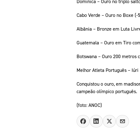
Dominica – Ouro no triplo sal
Cabo Verde – Ouro no Boxe (-
Albânia – Bronze em Luta Liv
Guatemala – Ouro em Tiro co
Botswana – Ouro 200 metros c
Melhor Atleta Português – Iúri
Conquistou o ouro, em madison
campeão olímpico português.
(foto: ANOC)