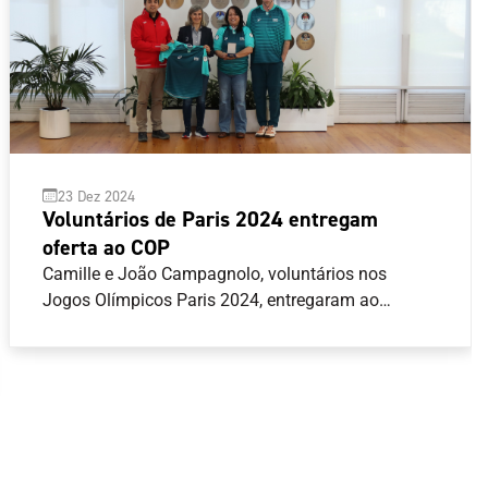
23 Dez 2024
Voluntários de Paris 2024 entregam
oferta ao COP
Camille e João Campagnolo, voluntários nos
Jogos Olímpicos Paris 2024, entregaram ao
Comité Olímpico de Portugal (COP) uma camisola
que fazia parte dos equipamentos oficiais para
voluntários na última edição dos Jogos Olímpicos
de verão.João Campagnolo, que desempenhou
funções de motorista durante Paris 2024, chegou a
transportar o Presidente do COP, José Manuel
Constantino, durante a presença da Equipa