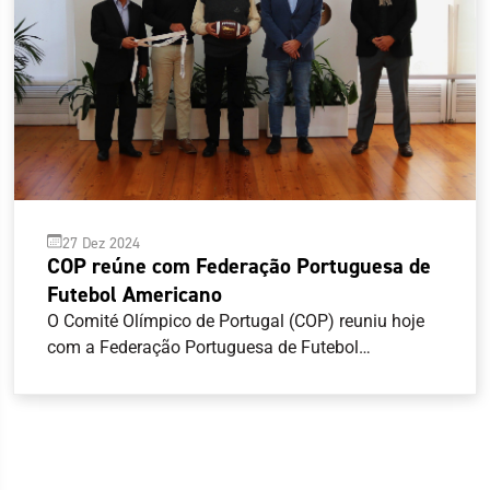
27 Dez 2024
COP reúne com Federação Portuguesa de
Futebol Americano
O Comité Olímpico de Portugal (COP) reuniu hoje
com a Federação Portuguesa de Futebol
Americano (FPFA), com vista a abrir um canal de
comunicação mais estreito entre as duas
entidades. O COP, representado pelo seu
Presidente, Artur Lopes, pelo Secretário-Geral, José
Manuel Araújo e pelo Diretor-Geral, João Paulo