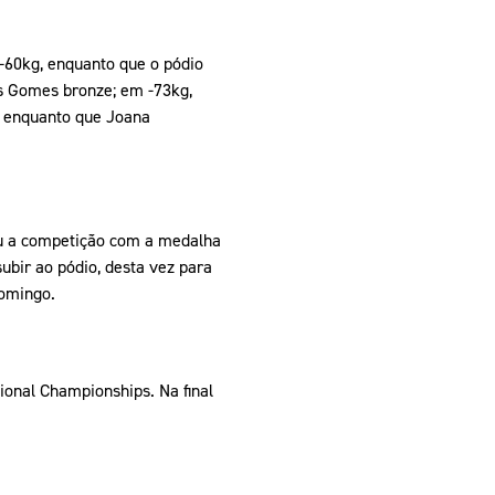
-60kg, enquanto que o pódio
ás Gomes bronze; em -73kg,
, enquanto que Joana
iu a competição com a medalha
ubir ao pódio, desta vez para
domingo.
onal Championships. Na final