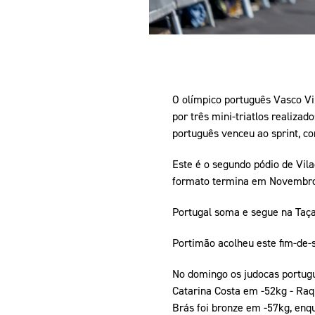
O olímpico português Vasco Vi
por três mini-triatlos realiza
português venceu ao sprint, c
Este é o segundo pódio de Vil
formato termina em Novembr
Portugal soma e segue na Taç
Portimão acolheu este fim-de-
No domingo os judocas portug
Catarina Costa em -52kg - Raq
Brás foi bronze em -57kg, enqu