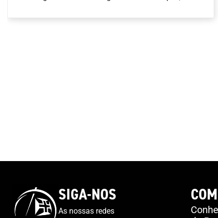
Nova Caledónia.O tenista português venceu em
dois \
SIGA-NOS
COM
Conheç
As nossas redes