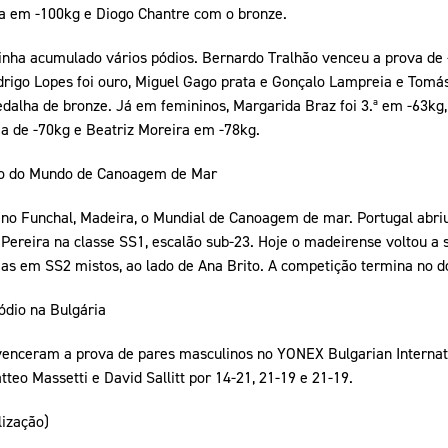
ta em -100kg e Diogo Chantre com o bronze.
tinha acumulado vários pódios. Bernardo Tralhão venceu a prova de 
drigo Lopes foi ouro, Miguel Gago prata e Gonçalo Lampreia e Tom
edalha de bronze. Já em femininos, Margarida Braz foi 3.ª em -63kg
a de -70kg e Beatriz Moreira em -78kg.
o do Mundo de Canoagem de Mar
 no Funchal, Madeira, o Mundial de Canoagem de mar. Portugal abr
Pereira na classe SS1, escalão sub-23. Hoje o madeirense voltou a s
s em SS2 mistos, ao lado de Ana Brito. A competição termina no 
ódio na Bulgária
venceram a prova de pares masculinos no YONEX Bulgarian Internati
teo Massetti e David Sallitt por 14-21, 21-19 e 21-19.
lização)