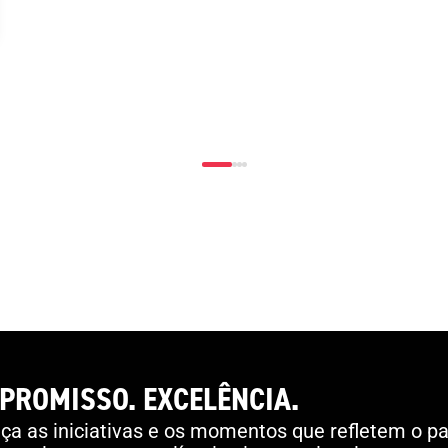
Almeida, recebeu o Presidente da FPFA, Pedro
Esteves, e o Vice-Presidente da Assembleia Geral,
Nuno Perestrelo.O encontro teve como objetivo
apresentar as atividades da Federação, bem como
encetar contactos mais diretos entre as duas
entidades, considerando que o flag football integra
o programa competitivo dos Jogos Olímpicos Los
Angeles 2028 .
PROMISSO. EXCELÊNCIA.
a as iniciativas e os momentos que refletem o pa