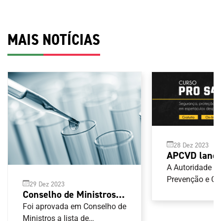
MAIS NOTÍCIAS
28 Dez 2023
APCVD lança
segurança, p
A Autoridade p
hospitalidad
Prevenção e C
29 Dez 2023
Violência no D
espetáculos 
Conselho de Ministros
(APCVD) tem di
aprova lista de
Foi aprovada em Conselho de
versão portugu
substâncias e métodos
Ministros a lista de