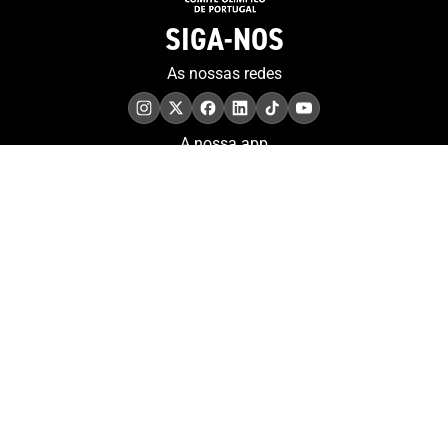
SIGA-NOS
As nossas redes
A nossa app
COMPROMISSO. EXCELÊNCIA.
Conheça as iniciativas e
os momentos que
refletem o papel de
Portugal no contexto
olímpico internacional.
Aderir à nossa newsletter