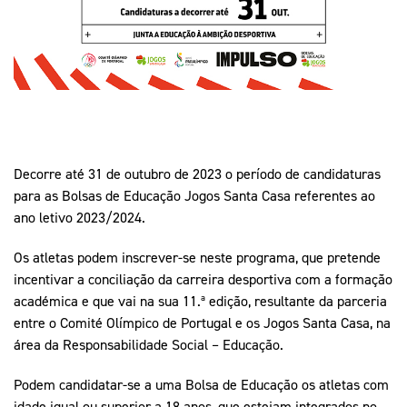
Mais Desporto
Marketing
Educação Olímpi
Arquivo Histórico
Equipa Portugal
Media
Educação Olímpica
Eq
Documentos
Equipa Portugal
Contactos
Decorre até 31 de outubro de 2023 o período de candidaturas
Mais Desporto
para as Bolsas de Educação Jogos Santa Casa referentes ao
Arquivo Histórico
ano letivo 2023/2024.
Educação Olímpica
Os atletas podem inscrever-se neste programa, que pretende
Equipa Portugal
incentivar a conciliação da carreira desportiva com a formação
académica e que vai na sua 11.ª edição, resultante da parceria
entre o Comité Olímpico de Portugal e os Jogos Santa Casa, na
área da Responsabilidade Social – Educação.
Podem candidatar-se a uma Bolsa de Educação os atletas com
idade igual ou superior a 18 anos, que estejam integrados no