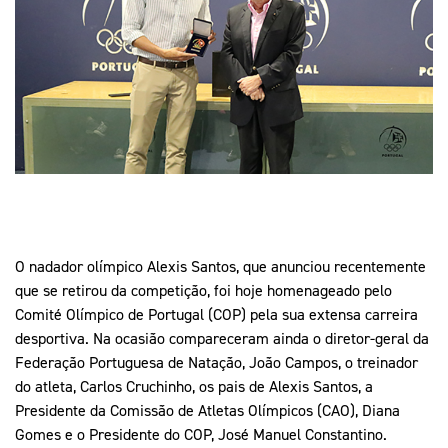
Mais Desporto
Marketing
Educação Olímpi
Arquivo Histórico
Equipa Portugal
Media
Educação Olímpica
Eq
Documentos
Equipa Portugal
Contactos
Mais Desporto
Arquivo Histórico
Educação Olímpica
O nadador olímpico Alexis Santos, que anunciou recentemente
que se retirou da competição, foi hoje homenageado pelo
Equipa Portugal
Comité Olímpico de Portugal (COP) pela sua extensa carreira
desportiva. Na ocasião compareceram ainda o diretor-geral da
Federação Portuguesa de Natação, João Campos, o treinador
do atleta, Carlos Cruchinho, os pais de Alexis Santos, a
Presidente da Comissão de Atletas Olímpicos (CAO), Diana
Gomes e o Presidente do COP, José Manuel Constantino.