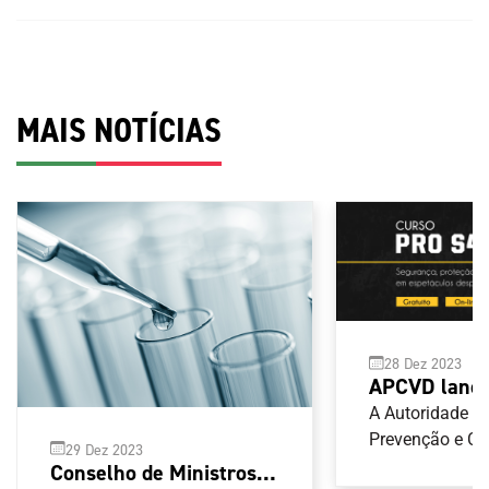
MAIS NOTÍCIAS
28 Dez 2023
APCVD lança
segurança, p
A Autoridade p
hospitalidad
Prevenção e C
29 Dez 2023
Violência no D
espetáculos 
Conselho de Ministros