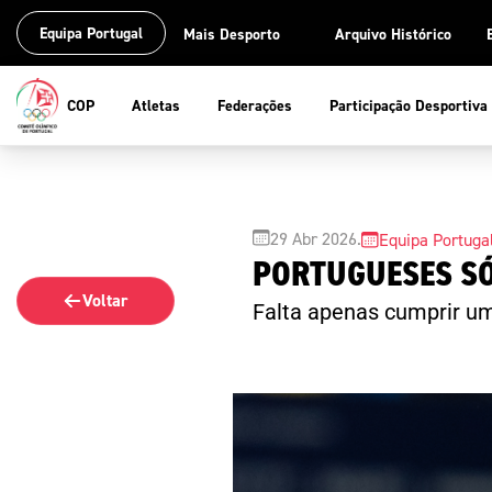
Equipa Portugal
Mais Desporto
Arquivo Histórico
COP
Atletas
Federações
Participação Desportiva
Marketing
Media
Federações
Atletas
COP
Participação
29 Abr 2026
.
Equipa Portuga
PORTUGUESES S
Marketing Olímpico
Notícias
Federações Olímpicas
Atletas Olímpicos
Missão e princí
Preparação Olí
E
Voltar
Falta apenas cumprir um
Marca Olímpica
Redes Sociais
Federações Não Olímpi
Informações para At
Organização
Participação De
Di
Parceiros Olímpicos
Revista Olimpo
Carta do atleta
História Olímpi
Ci
Produtos e Serviços
Fotografias
In
Vídeos
Su