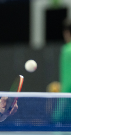
pelos Valores Olímpicos
os