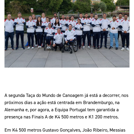
Mais Desporto
Marketing
Educação Olímpi
Arquivo Histórico
Equipa Portugal
Media
Educação Olímpica
Eq
Documentos
Equipa Portugal
Contactos
Mais Desporto
Arquivo Histórico
Educação Olímpica
Equipa Portugal
A segunda Taça do Mundo de Canoagem já está a decorrer, nos
próximos dias a ação está centrada em Brandemburgo, na
Alemanha e, por agora, a Equipa Portugal tem garantida a
presença nas Finais A de K4 500 metros e K1 200 metros.
Em K4 500 metros Gustavo Gonçalves, João Ribeiro, Messias