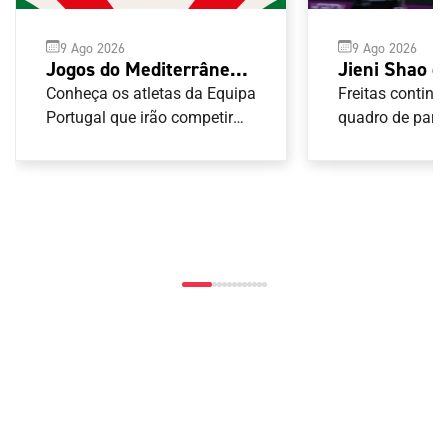
9 Ago 2026
9 Ago 2026
Jogos do Mediterrâneo
Jieni Shao e
Taranto 2026: Judo
Freitas elim
Conheça os atletas da Equipa
Freitas contin
Portugal que irão competir
Europe Sma
quadro de pare
nas provas de Judo