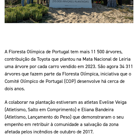
Mais Desporto
Marketing
Educação Olímpi
Arquivo Histórico
Equipa Portugal
Media
Educação Olímpica
Eq
Documentos
Equipa Portugal
Contactos
A Floresta Olímpica de Portugal tem mais 11 500 árvores,
contribuição da Toyota que plantou na Mata Nacional de Leiria
Mais Desporto
uma árvore por cada carro vendido em 2023. São agora 34 311
Arquivo Histórico
árvores que fazem parte da Floresta Olímpica, iniciativa que o
Educação Olímpica
Comité Olímpico de Portugal (COP) desenvolve há cerca de
dois anos.
Equipa Portugal
A colaborar na plantação estiveram as atletas Evelise Veiga
(Atletismo, Salto em Comprimento) e Eliana Bandeira
(Atletismo, Lançamento do Peso) que demonstraram o seu
empenho em retribuir à comunidade a salvação da zona
afetada pelos incêndios de outubro de 2017.