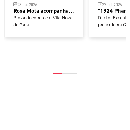
28 Jul 2026
27 Jul 2026
Rosa Mota acompanha
"1924 Pharo
Open G1 de Taekwondo
decorreu em
Prova decorreu em Vila Nova
Diretor Executi
de Gaia
Arcos
presente na Ce
Abertura