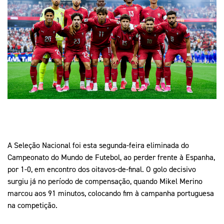
Mais Desporto
Marketing
Educação Olímpi
Arquivo Histórico
Equipa Portugal
Media
Educação Olímpica
Eq
Documentos
Equipa Portugal
Contactos
Mais Desporto
Arquivo Histórico
Educação Olímpica
A Seleção Nacional foi esta segunda-feira eliminada do
Equipa Portugal
Campeonato do Mundo de Futebol, ao perder frente à Espanha,
por 1-0, em encontro dos oitavos-de-final. O golo decisivo
surgiu já no período de compensação, quando Mikel Merino
marcou aos 91 minutos, colocando fim à campanha portuguesa
na competição.