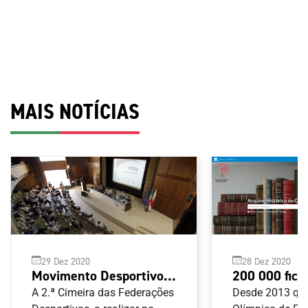
MAIS NOTÍCIAS
29 Dez 2020
28 Dez 2020
Movimento Desportivo
200 000 fich
pretende resposta
Arquivo Hist
A 2.ª Cimeira das Federações
Desde 2013 qu