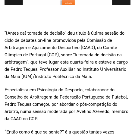
Mais Desporto
Marketing
Educação Olímpi
Arquivo Histórico
Equipa Portugal
Media
Educação Olímpica
Eq
Documentos
Equipa Portugal
"(Antes da) tomada de decisão" deu título à última sessão do
Contactos
ciclo de debates on-line promovidos pela Comissão de
Arbitragem e Ajuizamento Desportivo (CAAD), do Comité
Olímpico de Portugal (COP), sobre "A tomada de decisão na
Mais Desporto
arbitragem", que teve lugar esta quarta-feira e esteve a cargo
Arquivo Histórico
de Pedro Teques, Professor Auxiliar no Instituto Universitário
da Maia (IUM)/Instituto Politécnico da Maia.
Educação Olímpica
Especialista em Psicologia do Desporto, colaborador do
Equipa Portugal
Conselho de Arbitragem da Federação Portuguesa de Futebol,
Pedro Teques começou por abordar o pós-competição do
árbitro, numa sessão moderada por Avelino Azevedo, membro
da CAAD do COP.
“Então como é que se sente?” é a questão tantas vezes