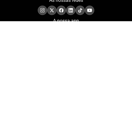
As nossas redes
A nossa app
COMPROMISSO. EXCELÊNCIA.
Conheça as iniciativas e
os momentos que
refletem o papel de
Portugal no contexto
olímpico internacional.
Aderir à nossa newsletter