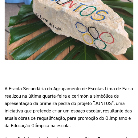
Mais Desporto
Marketing
Educação Olímpi
Arquivo Histórico
Equipa Portugal
Media
Educação Olímpica
Eq
Documentos
Equipa Portugal
Contactos
Mais Desporto
Arquivo Histórico
Educação Olímpica
A Escola Secundária do Agrupamento de Escolas Lima de Faria
Equipa Portugal
realizou na última quarta-feira a cerimónia simbólica de
apresentação da primeira pedra do projeto “JUNTOS”, uma
iniciativa que pretende criar um espaço escolar, resultante das
atuais obras de requalificação, para promoção do Olimpismo e
da Educação Olímpica na escola.