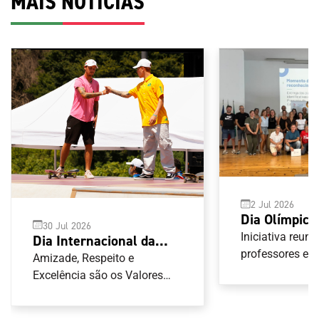
MAIS NOTÍCIAS
2 Jul 2026
Dia Olímpico
30 Jul 2026
Porto receb
Iniciativa reuni
Dia Internacional da
Encontro de
professores e t
Amizade celebra um dos
Amizade, Respeito e
Olímpica
pilares do Olimpismo
Excelência são os Valores
Olímpicos