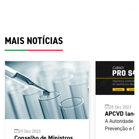
MAIS NOTÍCIAS
28 Dez 2023
APCVD lança
segurança, p
A Autoridade p
hospitalidad
Prevenção e C
29 Dez 2023
Violência no D
espetáculos 
Conselho de Ministros