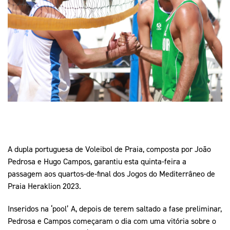
Mais Desporto
Marketing
Educação Olímpi
Arquivo Histórico
Equipa Portugal
Media
Educação Olímpica
Eq
Documentos
Equipa Portugal
Contactos
Mais Desporto
Arquivo Histórico
Educação Olímpica
A dupla portuguesa de Voleibol de Praia, composta por João
Equipa Portugal
Pedrosa e Hugo Campos, garantiu esta quinta-feira a
passagem aos quartos-de-final dos Jogos do Mediterrâneo de
Praia Heraklion 2023.
Inseridos na ‘pool’ A, depois de terem saltado a fase preliminar,
Pedrosa e Campos começaram o dia com uma vitória sobre o