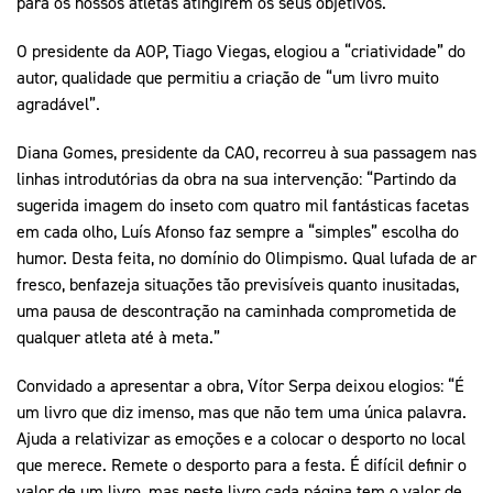
para os nossos atletas atingirem os seus objetivos.
O presidente da AOP, Tiago Viegas, elogiou a “criatividade” do
autor, qualidade que permitiu a criação de “um livro muito
agradável”.
Diana Gomes, presidente da CAO, recorreu à sua passagem nas
linhas introdutórias da obra na sua intervenção: “Partindo da
sugerida imagem do inseto com quatro mil fantásticas facetas
em cada olho, Luís Afonso faz sempre a “simples” escolha do
humor. Desta feita, no domínio do Olimpismo. Qual lufada de ar
fresco, benfazeja situações tão previsíveis quanto inusitadas,
uma pausa de descontração na caminhada comprometida de
qualquer atleta até à meta.”
Convidado a apresentar a obra, Vítor Serpa deixou elogios: “É
um livro que diz imenso, mas que não tem uma única palavra.
Ajuda a relativizar as emoções e a colocar o desporto no local
que merece. Remete o desporto para a festa. É difícil definir o
valor de um livro, mas neste livro cada página tem o valor de