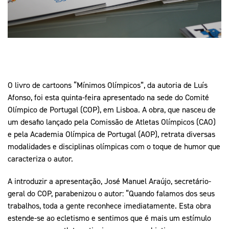
Mais Desporto
Marketing
Educação Olímpi
Arquivo Histórico
Equipa Portugal
Media
Educação Olímpica
Eq
Documentos
Equipa Portugal
Contactos
O livro de cartoons “Mínimos Olímpicos”, da autoria de Luís
Afonso, foi esta quinta-feira apresentado na sede do Comité
Mais Desporto
Olímpico de Portugal (COP), em Lisboa. A obra, que nasceu de
Arquivo Histórico
um desafio lançado pela Comissão de Atletas Olímpicos (CAO)
Educação Olímpica
e pela Academia Olímpica de Portugal (AOP), retrata diversas
modalidades e disciplinas olímpicas com o toque de humor que
Equipa Portugal
caracteriza o autor.
A introduzir a apresentação, José Manuel Araújo, secretário-
geral do COP, parabenizou o autor: “Quando falamos dos seus
trabalhos, toda a gente reconhece imediatamente. Esta obra
estende-se ao ecletismo e sentimos que é mais um estímulo