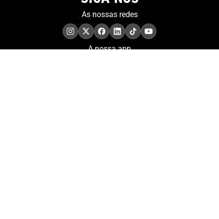
As nossas redes
A nossa app
COMPROMISSO. EXCELÊNCIA.
Conheça as iniciativas e
os momentos que
refletem o papel de
Portugal no contexto
olímpico internacional.
Aderir à nossa newsletter