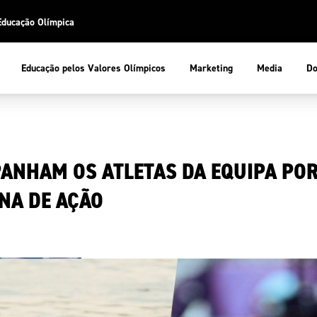
Educação Olímpica
Do
Educação pelos Valores Olímpicos
Marketing
Media
 Desportiva
Educação pelos Valores Olímpicos
ANHAM OS ATLETAS DA EQUIPA PO
pios
mpica
ducação Olímpica
NA DE AÇÃO
cas
letas
sportiva
a Olímpico
COP
ca de Portugal
ência e Conhecimento
Atletas
tegridade
Federaçõe
stentabilidade
Participaç