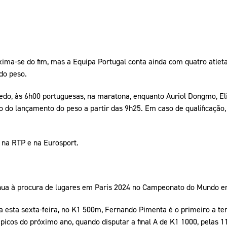
a-se do fim, mas a Equipa Portugal conta ainda com quatro atleta
do peso.
edo, às 6h00 portuguesas, na maratona, enquanto Auriol Dongmo, El
o do lançamento do peso a partir das 9h25. Em caso de qualificação,
 na RTP e na Eurosport.
ua à procura de lugares em Paris 2024 no Campeonato do Mundo e
 esta sexta-feira, no K1 500m, Fernando Pimenta é o primeiro a te
icos do próximo ano, quando disputar a final A de K1 1000, pelas 1