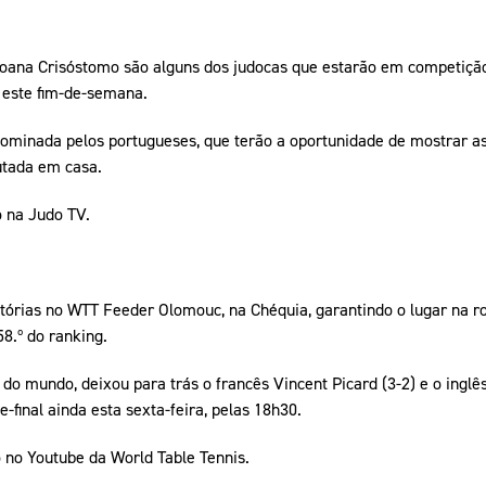
 Joana Crisóstomo são alguns dos judocas que estarão em competiçã
 este fim-de-semana.
e dominada pelos portugueses, que terão a oportunidade de mostrar a
utada em casa.
 na Judo TV.
tórias no WTT Feeder Olomouc, na Chéquia, garantindo o lugar na ro
58.º do ranking.
 do mundo, deixou para trás o francês Vincent Picard (3-2) e o ingl
-final ainda esta sexta-feira, pelas 18h30.
no Youtube da World Table Tennis.