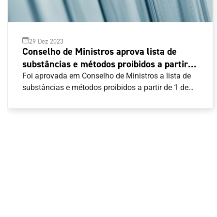
29 Dez 2023
Conselho de Ministros aprova lista de
substâncias e métodos proibidos a partir
de 1 de janeiro de 2024
Foi aprovada em Conselho de Ministros a lista de
substâncias e métodos proibidos a partir de 1 de
janeiro de 2024.A regra nacional segue o Código
Mundial Antidopagem e pode ser consultada aqui .