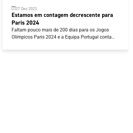
27 Dez 2023
Estamos em contagem decrescente para
Paris 2024
Faltam pouco mais de 200 dias para os Jogos
Olímpicos Paris 2024 e a Equipa Portugal conta
com oito modalidades asseguradas, com 23
quotas equivalentes a 25 atletas. Atletismo,
Canoagem, Ciclismo, Ginástica, Natação, Surf, Tiro
com Armas de Caça e Vela são as modalidades
com vagas já garantidas, mas o próximo ano traz
todas as decisões para os atletas do Programa de
Preparação Olímpica (PPO), com competições
decisivas até junho de 2024.Veja abaixo o resumo
do calendário de qualificação para os atletas
integrados no PPO, bem como as principais
competições agendadas com qualificação direta
para Paris:Andebol- Campeonato da Europa - 12 a
28 janeiro 2024- Torneio de Qualificação Olímpica -