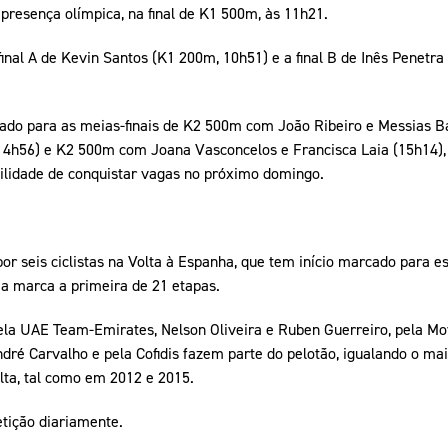
 presença olímpica, na final de K1 500m, às 11h21.
nal A de Kevin Santos (K1 200m, 10h51) e a final B de Inês Penetra
vado para as meias-finais de K2 500m com João Ribeiro e Messias B
4h56) e K2 500m com Joana Vasconcelos e Francisca Laia (15h14), t
bilidade de conquistar vagas no próximo domingo.
or seis ciclistas na Volta à Espanha, que tem início marcado para e
 a marca a primeira de 21 etapas.
ela UAE Team-Emirates, Nelson Oliveira e Ruben Guerreiro, pela Mov
dré Carvalho e pela Cofidis fazem parte do pelotão, igualando o m
ta, tal como em 2012 e 2015.
tição diariamente.