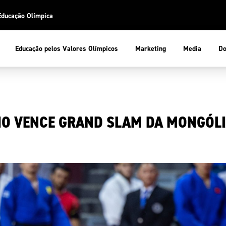
Educação Olímpica
Do
Educação pelos Valores Olímpicos
Marketing
Media
 Desportiva
Educação pelos Valores Olímpicos
IO VENCE GRAND SLAM DA MONGÓL
pios
mpica
ducação Olímpica
cas
letas
sportiva
a Olímpico
COP
ca de Portugal
ência e Conhecimento
Atletas
tegridade
Federaçõe
stentabilidade
Participaç