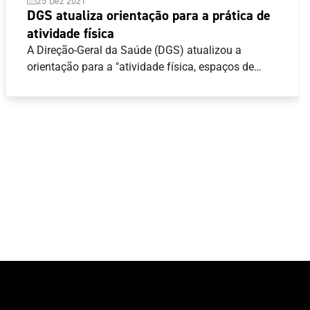
25 Dez 2021
DGS atualiza orientação para a prática de
atividade física
A Direção-Geral da Saúde (DGS) atualizou a
orientação para a "atividade física, espaços de
prática de exercício físico, de massagens e clubes
de saúde" no contexto atual da pandemia da Covid
19.Destaca-se no novo texto a indicação quanto ao
uso da máscara "em espaços fechados", para
"todos os utilizadores/praticantes e os
funcionários", excetuando "aquando da prática de
atividade física."O acesso às instalações para a
prática de atividade física depende da
apresentação de certificado digital COVID, ou de
comprovativo de vacinação completa, ou teste
negativo.O texto integral da orientação está
disponível aqui .