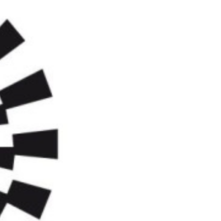
pelos Valores Olímpicos
os