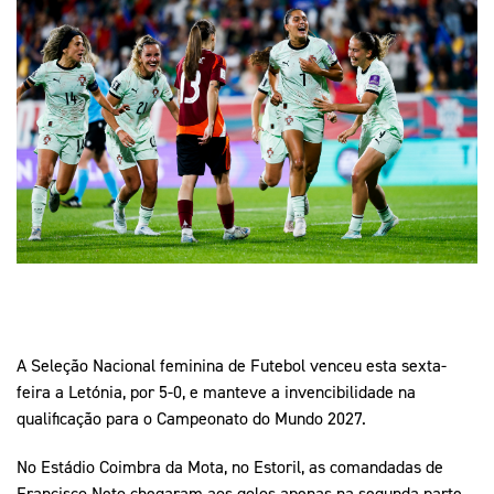
Mais Desporto
Marketing
Educação Olímpi
Arquivo Histórico
Equipa Portugal
Media
Educação Olímpica
Eq
Documentos
Equipa Portugal
Contactos
Mais Desporto
Arquivo Histórico
Educação Olímpica
Equipa Portugal
A Seleção Nacional feminina de Futebol venceu esta sexta-
feira a Letónia, por 5-0, e manteve a invencibilidade na
qualificação para o Campeonato do Mundo 2027.
No Estádio Coimbra da Mota, no Estoril, as comandadas de
Francisco Neto chegaram aos golos apenas na segunda parte,