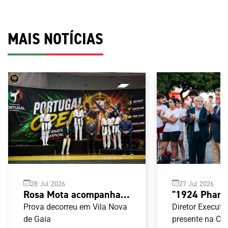
MAIS NOTÍCIAS
28 Jul 2026
27 Jul 2026
Rosa Mota acompanha
"1924 Pharo
Open G1 de Taekwondo
decorreu em
Prova decorreu em Vila Nova
Diretor Executi
de Gaia
Arcos
presente na Ce