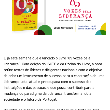
Mais Desporto
Marketing
Educação Olímpi
Arquivo Histórico
Equipa Portugal
Media
Educação Olímpica
Eq
Documentos
Equipa Portugal
Contactos
Mais Desporto
Arquivo Histórico
É ja esta semana que é lançado o livro "85 vozes pela
Educação Olímpica
liderança". Com edição do ISCTE e da Oficina do Livro, a obra
reúne textos de líderes e dirigentes nacionais com o objetivo
Equipa Portugal
de criar um instrumento de sucesso para a construção de uma
liderança justa, atual e preocupada com o sucesso das
instituições e das pessoas, e que possa contribuir para a
mudança do paradigma da liderança, transformando a
sociedade e o futuro de Portugal.
De entre os autores convidados, destaca-se o texto de José