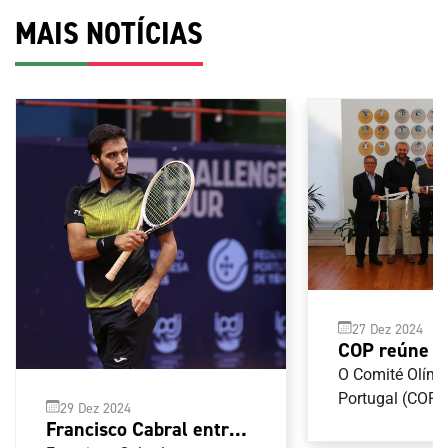
MAIS NOTÍCIAS
27 Dez 2024
COP reúne 
Federação P
O Comité Olímp
de Futebol 
Portugal (COP) 
29 Dez 2024
com a Federaç
Francisco Cabral entra a
de Futebol Ame